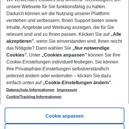
unsere Webseite für Sie funktionsfähig zu halten.
Mehr Filter anzeigen
Dadurch können wir die Nutzung unserer Plattform
verstehen und verbessern, Ihnen Support bieten sowie
Inhalte, Angebote und Werbung anzeigen, die für Sie
relevant sind und zu Ihnen passen. Klicken Sie auf
„Alle
akzeptieren“
, wenn Sie einverstanden sind. Ihnen reicht
das Nötigste? Dann wählen Sie
„Nur notwendige
Footer
Cookies“
. Unter
„Cookies anpassen“
können Sie Ihre
Footer navigation
Cookie-Einstellungen individuell festlegen. Sie können
Über uns
Ihre Privatsphäre-Einstellungen selbstverständlich
AGB
jederzeit ändern oder widerrufen – klicken Sie dazu
Service & Hilfe
Cookie-Einstellungen ändern
einfach unten auf
„Cookie-Einstellungen ändern“
.
Barrierefreies Reisen
Datenschutz-Informationen
Impressum
Cookie-Richtlinie
Folgen Sie uns
Check-in
Cookie/Tracking-Informationen
Datenschutz
FAQ
Impressum
Flugbeschränkungen
Hilfe & Kontakt
Cookie anpassen