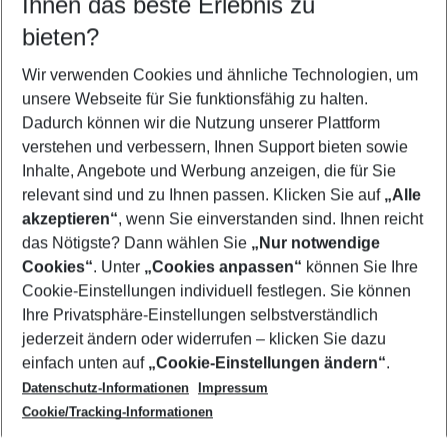
Ihnen das beste Erlebnis zu
09.08.26
–
07.08.27
5-8 Nächte
bieten?
Wer wird verreisen
2 Erwachsene
Keine Kinder
Wir verwenden Cookies und ähnliche Technologien, um
unsere Webseite für Sie funktionsfähig zu halten.
Mehr Filter anzeigen
Dadurch können wir die Nutzung unserer Plattform
verstehen und verbessern, Ihnen Support bieten sowie
Inhalte, Angebote und Werbung anzeigen, die für Sie
relevant sind und zu Ihnen passen. Klicken Sie auf
„Alle
akzeptieren“
, wenn Sie einverstanden sind. Ihnen reicht
das Nötigste? Dann wählen Sie
„Nur notwendige
Footer
Cookies“
. Unter
„Cookies anpassen“
können Sie Ihre
Footer navigation
Cookie-Einstellungen individuell festlegen. Sie können
Über uns
Ihre Privatsphäre-Einstellungen selbstverständlich
AGB
jederzeit ändern oder widerrufen – klicken Sie dazu
Service & Hilfe
Cookie-Einstellungen ändern
einfach unten auf
„Cookie-Einstellungen ändern“
.
Barrierefreies Reisen
Datenschutz-Informationen
Impressum
Cookie-Richtlinie
Folgen Sie uns
Check-in
Cookie/Tracking-Informationen
Datenschutz
FAQ
Impressum