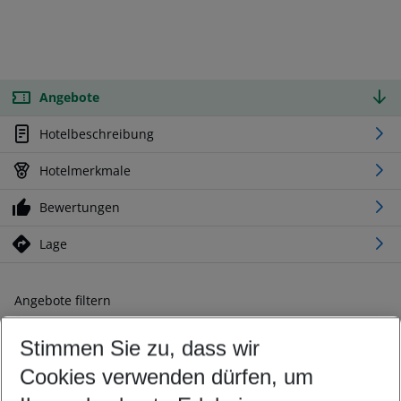
Angebote
Hotelbeschreibung
Hotelmerkmale
Bewertungen
Lage
Angebote filtern
Ändern Sie Ihre Kriterien nach Ihren Wünschen
Stimmen Sie zu, dass wir
Abflughafen wählen
Beliebiger Abflughafen
Cookies verwenden dürfen, um
Reisezeitraum wählen