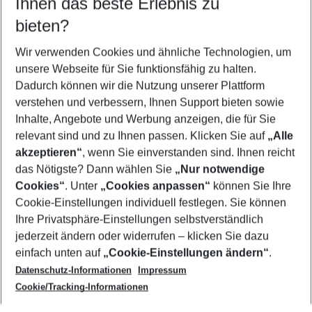
Ihnen das beste Erlebnis zu
09.08.26
–
07.08.27
5-8 Nächte
bieten?
Wer wird verreisen
2 Erwachsene
Keine Kinder
Wir verwenden Cookies und ähnliche Technologien, um
unsere Webseite für Sie funktionsfähig zu halten.
Mehr Filter anzeigen
Dadurch können wir die Nutzung unserer Plattform
verstehen und verbessern, Ihnen Support bieten sowie
Inhalte, Angebote und Werbung anzeigen, die für Sie
relevant sind und zu Ihnen passen. Klicken Sie auf
„Alle
akzeptieren“
, wenn Sie einverstanden sind. Ihnen reicht
das Nötigste? Dann wählen Sie
„Nur notwendige
Footer
Cookies“
. Unter
„Cookies anpassen“
können Sie Ihre
Footer navigation
Cookie-Einstellungen individuell festlegen. Sie können
Über uns
Ihre Privatsphäre-Einstellungen selbstverständlich
AGB
jederzeit ändern oder widerrufen – klicken Sie dazu
Service & Hilfe
Cookie-Einstellungen ändern
einfach unten auf
„Cookie-Einstellungen ändern“
.
Barrierefreies Reisen
Datenschutz-Informationen
Impressum
Cookie-Richtlinie
Folgen Sie uns
Check-in
Cookie/Tracking-Informationen
Datenschutz
FAQ
Impressum