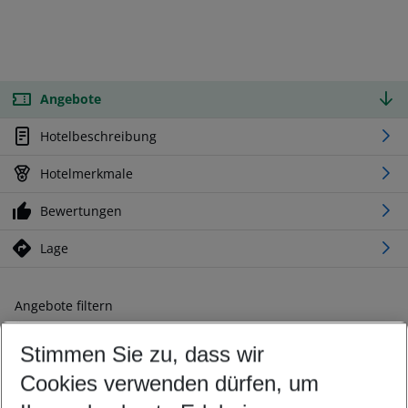
Angebote
Hotelbeschreibung
Hotelmerkmale
Bewertungen
Lage
Angebote filtern
Ändern Sie Ihre Kriterien nach Ihren Wünschen
Stimmen Sie zu, dass wir
Abflughafen wählen
Beliebiger Abflughafen
Cookies verwenden dürfen, um
Reisezeitraum wählen