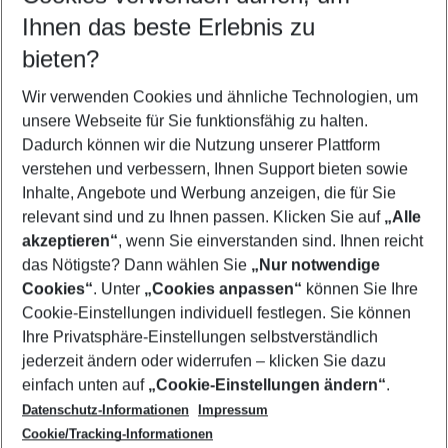
Reisezeitraum wählen
Ihnen das beste Erlebnis zu
11.08.26
–
09.08.27
5-8 Nächte
bieten?
Wer wird verreisen
2 Erwachsene
Keine Kinder
Wir verwenden Cookies und ähnliche Technologien, um
unsere Webseite für Sie funktionsfähig zu halten.
Mehr Filter anzeigen
Dadurch können wir die Nutzung unserer Plattform
verstehen und verbessern, Ihnen Support bieten sowie
Inhalte, Angebote und Werbung anzeigen, die für Sie
relevant sind und zu Ihnen passen. Klicken Sie auf
„Alle
akzeptieren“
, wenn Sie einverstanden sind. Ihnen reicht
das Nötigste? Dann wählen Sie
„Nur notwendige
Footer
Cookies“
. Unter
„Cookies anpassen“
können Sie Ihre
Footer navigation
Cookie-Einstellungen individuell festlegen. Sie können
Über uns
Ihre Privatsphäre-Einstellungen selbstverständlich
AGB
jederzeit ändern oder widerrufen – klicken Sie dazu
Service & Hilfe
Cookie-Einstellungen ändern
einfach unten auf
„Cookie-Einstellungen ändern“
.
Barrierefreies Reisen
Datenschutz-Informationen
Impressum
Cookie-Richtlinie
Folgen Sie uns
Check-in
Cookie/Tracking-Informationen
Datenschutz