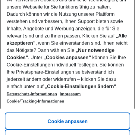
unsere Webseite für Sie funktionsfähig zu halten.
Mehr Filter anzeigen
Dadurch können wir die Nutzung unserer Plattform
verstehen und verbessern, Ihnen Support bieten sowie
Inhalte, Angebote und Werbung anzeigen, die für Sie
relevant sind und zu Ihnen passen. Klicken Sie auf
„Alle
akzeptieren“
, wenn Sie einverstanden sind. Ihnen reicht
das Nötigste? Dann wählen Sie
„Nur notwendige
Footer
Cookies“
. Unter
„Cookies anpassen“
können Sie Ihre
Footer navigation
Cookie-Einstellungen individuell festlegen. Sie können
Über uns
Ihre Privatsphäre-Einstellungen selbstverständlich
AGB
jederzeit ändern oder widerrufen – klicken Sie dazu
Service & Hilfe
Cookie-Einstellungen ändern
einfach unten auf
„Cookie-Einstellungen ändern“
.
Barrierefreies Reisen
Datenschutz-Informationen
Impressum
Cookie-Richtlinie
Folgen Sie uns
Check-in
Cookie/Tracking-Informationen
Datenschutz
FAQ
Impressum
Flugbeschränkungen
Hilfe & Kontakt
Cookie anpassen