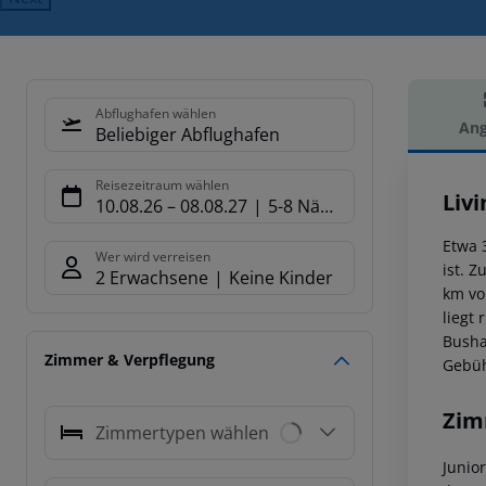
Abflughafen wählen
Ang
Beliebiger Abflughafen
Hot
Reisezeitraum wählen
Liv
10.08.26
–
08.08.27
5-8 Nächte
Etwa 
Wer wird verreisen
ist. 
2 Erwachsene
Keine Kinder
km vo
liegt
Busha
Zimmer & Verpflegung
Gebüh
Zim
Zimmertypen wählen
Junio