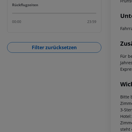
Frühs
Rückflugzeiten
Rückflugzeiten
Unt
00:00
23:59
Fahrr
Zus
Filter zurücksetzen
Für b
Jahre
Expre
Wic
Bitte
Zimme
3-Ste
Hotel
Zimme
steht