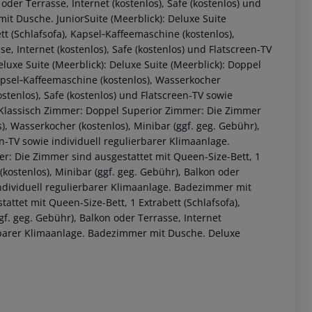
oder Terrasse, Internet (kostenlos), Safe (kostenlos) und
it Dusche. JuniorSuite (Meerblick): Deluxe Suite
tt (Schlafsofa), Kapsel‑Kaffeemaschine (kostenlos),
e, Internet (kostenlos), Safe (kostenlos) und Flatscreen-TV
uxe Suite (Meerblick): Deluxe Suite (Meerblick): Doppel
apsel‑Kaffeemaschine (kostenlos), Wasserkocher
ostenlos), Safe (kostenlos) und Flatscreen-TV sowie
 Klassisch Zimmer: Doppel Superior Zimmer: Die Zimmer
), Wasserkocher (kostenlos), Minibar (ggf. geg. Gebühr),
en-TV sowie individuell regulierbarer Klimaanlage.
: Die Zimmer sind ausgestattet mit Queen-Size-Bett, 1
 akzeptieren
(kostenlos), Minibar (ggf. geg. Gebühr), Balkon oder
 individuell regulierbarer Klimaanlage. Badezimmer mit
tet mit Queen-Size-Bett, 1 Extrabett (Schlafsofa),
f. geg. Gebühr), Balkon oder Terrasse, Internet
ierbarer Klimaanlage. Badezimmer mit Dusche. Deluxe