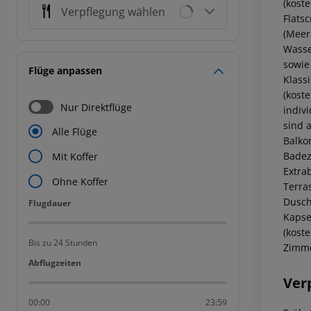
(koste
Verpflegung wählen
Flats
(Meer
Wasser
sowie
Flüge anpassen
Klass
(koste
Nur Direktflüge
indiv
sind 
Alle Flüge
Balkon
Badez
Mit Koffer
Extra
Ohne Koffer
Terra
Dusch
Flugdauer
Flugdauer
Kapse
(kost
Bis zu 24 Stunden
Zimme
Abflugzeiten
Abflugzeiten
Ver
00:00
23:59