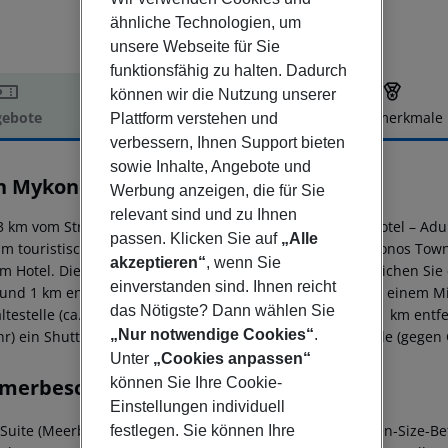
ähnliche Technologien, um
unsere Webseite für Sie
funktionsfähig zu halten. Dadurch
können wir die Nutzung unserer
ebote
Hotelbeschreibung
Hotelmerkmale
Plattform verstehen und
verbessern, Ihnen Support bieten
elbeschreibung
sowie Inhalte, Angebote und
in Mykonos Hotel
Werbung anzeigen, die für Sie
4
relevant sind und zu Ihnen
3 km vom Strand entfernt liegt das Hotel Livin Mykonos Hotel – Adu
passen. Klicken Sie auf
„Alle
Zum touristischen Zentrum sind es ca. 1 km. Die Stadt Mykonos Town 
akzeptieren“
, wenn Sie
m Hotel. Die nächstgelegenen Bars und Restaurants erreichen Sie 
einverstanden sind. Ihnen reicht
 rund 1 km entfernt. Für Mobilität im Urlaub sorgen neben einem 
das Nötigste? Dann wählen Sie
ltestelle (ca. 300 m entfernt). Der Flughafen (JMK) ist ca. 1 km en
„Nur notwendige Cookies“
.
r) ein Shuttle. Auch zum nächsten Strand wird ein Shuttle (gegen
Unter
„Cookies anpassen“
können Sie Ihre Cookie-
merbeschreibung
Einstellungen individuell
rSuite (Meerblick): Die Zimmer sind ausgestattet mit Queen-Size-Bet
festlegen. Sie können Ihre