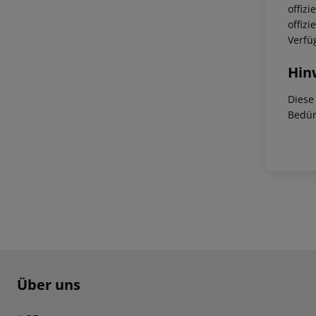
offiz
offiz
Verfü
Hin
Diese
Bedür
Footer
Footer navigation
Über uns