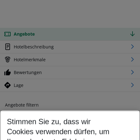
Angebote
Hotelbeschreibung
Hotelmerkmale
Bewertungen
Lage
Angebote filtern
Ändern Sie Ihre Kriterien nach Ihren Wünschen
Stimmen Sie zu, dass wir
Abflughafen wählen
Beliebiger Abflughafen
Cookies verwenden dürfen, um
Reisezeitraum wählen