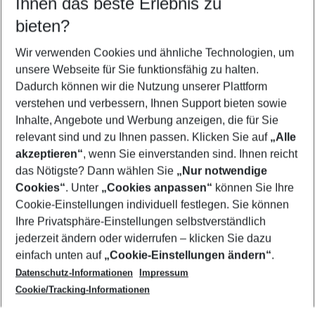
Ihnen das beste Erlebnis zu
11.08.26
–
09.08.27
5-8 Nächte
bieten?
Wer wird verreisen
2 Erwachsene
Keine Kinder
Wir verwenden Cookies und ähnliche Technologien, um
unsere Webseite für Sie funktionsfähig zu halten.
Mehr Filter anzeigen
Dadurch können wir die Nutzung unserer Plattform
verstehen und verbessern, Ihnen Support bieten sowie
Inhalte, Angebote und Werbung anzeigen, die für Sie
relevant sind und zu Ihnen passen. Klicken Sie auf
„Alle
akzeptieren“
, wenn Sie einverstanden sind. Ihnen reicht
das Nötigste? Dann wählen Sie
„Nur notwendige
Footer
Cookies“
. Unter
„Cookies anpassen“
können Sie Ihre
Footer navigation
Cookie-Einstellungen individuell festlegen. Sie können
Über uns
Ihre Privatsphäre-Einstellungen selbstverständlich
AGB
jederzeit ändern oder widerrufen – klicken Sie dazu
Service & Hilfe
Cookie-Einstellungen ändern
einfach unten auf
„Cookie-Einstellungen ändern“
.
Barrierefreies Reisen
Datenschutz-Informationen
Impressum
Cookie-Richtlinie
Folgen Sie uns
Check-in
Cookie/Tracking-Informationen
Datenschutz
FAQ
Impressum