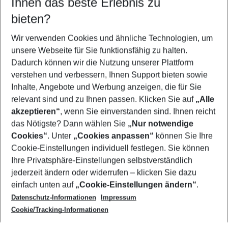
Ihnen das beste Erlebnis zu
09.08.26
–
07.08.27
5-8 Nächte
bieten?
Wer wird verreisen
2 Erwachsene
Keine Kinder
Wir verwenden Cookies und ähnliche Technologien, um
unsere Webseite für Sie funktionsfähig zu halten.
Mehr Filter anzeigen
Dadurch können wir die Nutzung unserer Plattform
verstehen und verbessern, Ihnen Support bieten sowie
Inhalte, Angebote und Werbung anzeigen, die für Sie
relevant sind und zu Ihnen passen. Klicken Sie auf
„Alle
akzeptieren“
, wenn Sie einverstanden sind. Ihnen reicht
das Nötigste? Dann wählen Sie
„Nur notwendige
Footer
Cookies“
. Unter
„Cookies anpassen“
können Sie Ihre
Footer navigation
Cookie-Einstellungen individuell festlegen. Sie können
Über uns
Ihre Privatsphäre-Einstellungen selbstverständlich
AGB
jederzeit ändern oder widerrufen – klicken Sie dazu
Service & Hilfe
Cookie-Einstellungen ändern
einfach unten auf
„Cookie-Einstellungen ändern“
.
Barrierefreies Reisen
Datenschutz-Informationen
Impressum
Cookie-Richtlinie
Folgen Sie uns
Check-in
Cookie/Tracking-Informationen
Datenschutz
FAQ
Impressum