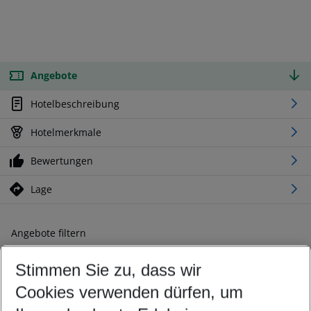
Angebote
Hotelbeschreibung
Hotelmerkmale
Bewertungen
Lage
Angebote filtern
Ändern Sie Ihre Kriterien nach Ihren Wünschen
Stimmen Sie zu, dass wir
Abflughafen wählen
Beliebiger Abflughafen
Cookies verwenden dürfen, um
Reisezeitraum wählen