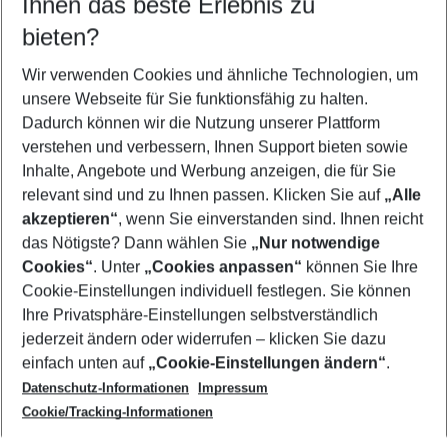
Ihnen das beste Erlebnis zu
09.08.26
–
07.08.27
5-8 Nächte
bieten?
Wer wird verreisen
2 Erwachsene
Keine Kinder
Wir verwenden Cookies und ähnliche Technologien, um
unsere Webseite für Sie funktionsfähig zu halten.
Mehr Filter anzeigen
Dadurch können wir die Nutzung unserer Plattform
verstehen und verbessern, Ihnen Support bieten sowie
Inhalte, Angebote und Werbung anzeigen, die für Sie
relevant sind und zu Ihnen passen. Klicken Sie auf
„Alle
akzeptieren“
, wenn Sie einverstanden sind. Ihnen reicht
das Nötigste? Dann wählen Sie
„Nur notwendige
Footer
Cookies“
. Unter
„Cookies anpassen“
können Sie Ihre
Footer navigation
Cookie-Einstellungen individuell festlegen. Sie können
Über uns
Ihre Privatsphäre-Einstellungen selbstverständlich
AGB
jederzeit ändern oder widerrufen – klicken Sie dazu
Service & Hilfe
Cookie-Einstellungen ändern
einfach unten auf
„Cookie-Einstellungen ändern“
.
Barrierefreies Reisen
Datenschutz-Informationen
Impressum
Cookie-Richtlinie
Folgen Sie uns
Check-in
Cookie/Tracking-Informationen
Datenschutz
FAQ
Impressum