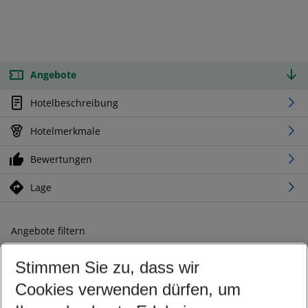
Angebote
Hotelbeschreibung
Hotelmerkmale
Bewertungen
Lage
Angebote filtern
Ändern Sie Ihre Kriterien nach Ihren Wünschen
Stimmen Sie zu, dass wir
Abflughafen wählen
Beliebiger Abflughafen
Cookies verwenden dürfen, um
Reisezeitraum wählen