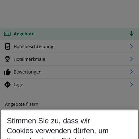
Angebote
Hotelbeschreibung
Hotelmerkmale
Bewertungen
Lage
Angebote filtern
Ändern Sie Ihre Kriterien nach Ihren Wünschen
Stimmen Sie zu, dass wir
Abflughafen wählen
Beliebiger Abflughafen
Cookies verwenden dürfen, um
Reisezeitraum wählen