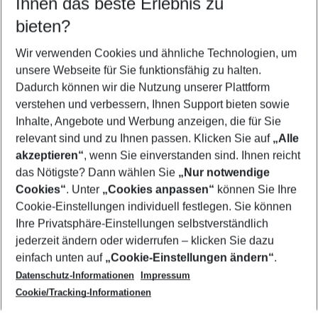
Ihnen das beste Erlebnis zu
08.08.26
–
06.08.27
5-8 Nächte
bieten?
Wer wird verreisen
2 Erwachsene
Keine Kinder
Wir verwenden Cookies und ähnliche Technologien, um
unsere Webseite für Sie funktionsfähig zu halten.
Mehr Filter anzeigen
Dadurch können wir die Nutzung unserer Plattform
verstehen und verbessern, Ihnen Support bieten sowie
Inhalte, Angebote und Werbung anzeigen, die für Sie
relevant sind und zu Ihnen passen. Klicken Sie auf
„Alle
akzeptieren“
, wenn Sie einverstanden sind. Ihnen reicht
das Nötigste? Dann wählen Sie
„Nur notwendige
Footer
Cookies“
. Unter
„Cookies anpassen“
können Sie Ihre
Footer navigation
Cookie-Einstellungen individuell festlegen. Sie können
Über uns
Ihre Privatsphäre-Einstellungen selbstverständlich
AGB
jederzeit ändern oder widerrufen – klicken Sie dazu
Service & Hilfe
Cookie-Einstellungen ändern
einfach unten auf
„Cookie-Einstellungen ändern“
.
Barrierefreies Reisen
Datenschutz-Informationen
Impressum
Cookie-Richtlinie
Folgen Sie uns
Check-in
Cookie/Tracking-Informationen
Datenschutz
FAQ
Impressum