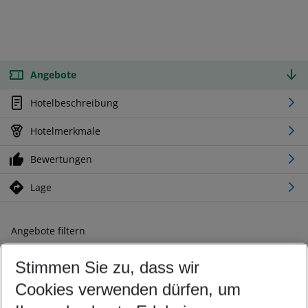
Angebote
Hotelbeschreibung
Hotelmerkmale
Bewertungen
Lage
Angebote filtern
Ändern Sie Ihre Kriterien nach Ihren Wünschen
Stimmen Sie zu, dass wir
Abflughafen wählen
Beliebiger Abflughafen
Cookies verwenden dürfen, um
Reisezeitraum wählen