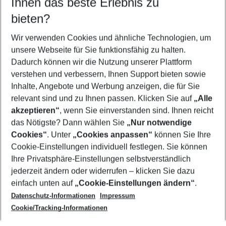
Ihnen das beste Erlebnis zu
08.08.26
–
06.08.27
5-8 Nächte
bieten?
Wer wird verreisen
2 Erwachsene
Keine Kinder
Wir verwenden Cookies und ähnliche Technologien, um
unsere Webseite für Sie funktionsfähig zu halten.
Mehr Filter anzeigen
Dadurch können wir die Nutzung unserer Plattform
verstehen und verbessern, Ihnen Support bieten sowie
Inhalte, Angebote und Werbung anzeigen, die für Sie
relevant sind und zu Ihnen passen. Klicken Sie auf
„Alle
akzeptieren“
, wenn Sie einverstanden sind. Ihnen reicht
das Nötigste? Dann wählen Sie
„Nur notwendige
Footer
Cookies“
. Unter
„Cookies anpassen“
können Sie Ihre
Footer navigation
Cookie-Einstellungen individuell festlegen. Sie können
Über uns
Ihre Privatsphäre-Einstellungen selbstverständlich
AGB
jederzeit ändern oder widerrufen – klicken Sie dazu
Service & Hilfe
Cookie-Einstellungen ändern
einfach unten auf
„Cookie-Einstellungen ändern“
.
Barrierefreies Reisen
Datenschutz-Informationen
Impressum
Cookie-Richtlinie
Folgen Sie uns
Check-in
Cookie/Tracking-Informationen
Datenschutz
FAQ
Impressum