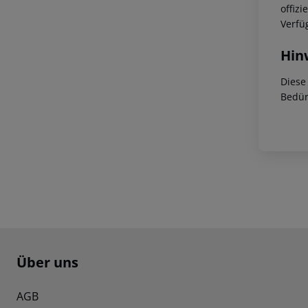
offiz
Verfü
Hin
Diese
Bedür
Footer
Footer navigation
Über uns
AGB