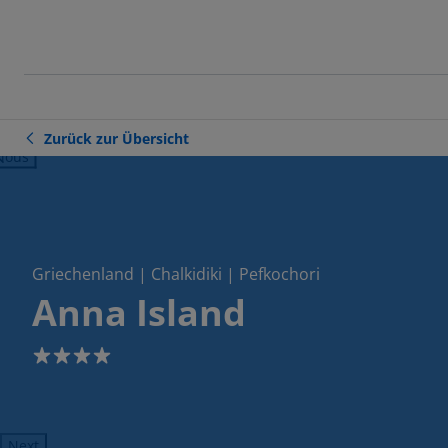
Zurück zur Übersicht
ious
Griechenland | Chalkidiki | Pefkochori
Anna Island
4
Next