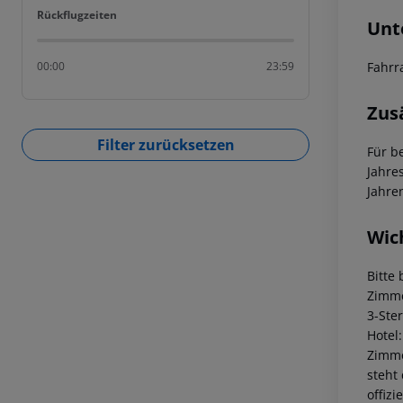
Rückflugzeiten
Rückflugzeiten
Unt
Fahrr
00:00
23:59
Zus
Filter zurücksetzen
Für b
Jahre
Jahre
Wic
Bitte
Zimme
3-Ste
Hotel
Zimme
steht
offiz