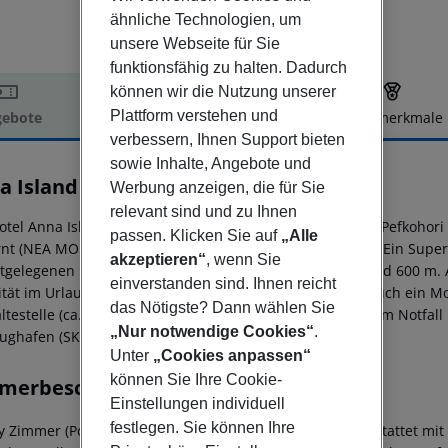
ähnliche Technologien, um
unsere Webseite für Sie
funktionsfähig zu halten. Dadurch
können wir die Nutzung unserer
Plattform verstehen und
ebote
Hotelbeschreibung
Hotelmerkmale
verbessern, Ihnen Support bieten
elbeschreibung
sowie Inhalte, Angebote und
a Island
Werbung anzeigen, die für Sie
4
relevant sind und zu Ihnen
otel Anna Island (Adults only) liegt ca. 500 m vom Strand Pefkohor
passen. Klicken Sie auf
„Alle
rnt (NEA MOUDANIA ca. 40 km, THESSALONIKI ca. 95 km). Ein Superm
akzeptieren“
, wenn Sie
tgelegenen Bars und Restaurants erreichen Sie nach rund 600 m. A
einverstanden sind. Ihnen reicht
ität im Urlaub sorgen neben einem Mietwagen-Verleih auch ein Mot
das Nötigste? Dann wählen Sie
ltestelle (ca. 350 m entfernt). Zur ärztlichen Versorgung im Notfal
„Nur notwendige Cookies“
.
ughafen (SKG) ist ca. 95 km entfernt.
Unter
„Cookies anpassen“
können Sie Ihre Cookie-
merbeschreibung
Einstellungen individuell
festlegen. Sie können Ihre
y Zimmer (Poolblick, Mit Jacuzzi): Die Zimmer sind ausgestattet mi