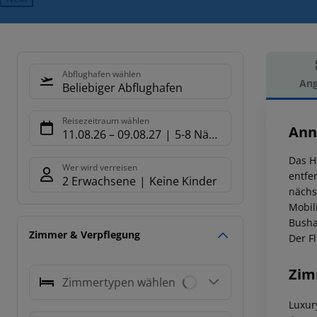
Abflughafen wählen
Ang
Beliebiger Abflughafen
Hot
Reisezeitraum wählen
Ann
11.08.26
–
09.08.27
5-8 Nächte
Das H
Wer wird verreisen
entfe
2 Erwachsene
Keine Kinder
nächs
Mobil
Busha
Zimmer & Verpflegung
Der Fl
Zim
Zimmertypen wählen
Luxur