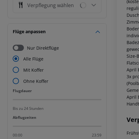
(koste
Verpflegung wählen
regul
Dusch
Zimme
Boden
Flüge anpassen
indivi
Badez
Nur Direktflüge
gewec
Size-
Alle Flüge
Flats
April
Mit Koffer
3x pr
Ohne Koffer
(Pool
Gemei
Flugdauer
Flugdauer
April
Handt
Bis zu 24 Stunden
Abflugzeiten
Abflugzeiten
Ver
Frühs
00:00
23:59