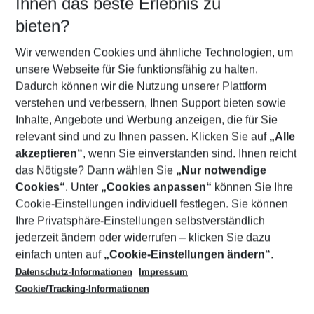
Ihnen das beste Erlebnis zu
10.08.26
–
08.08.27
5-8 Nächte
bieten?
Wer wird verreisen
2 Erwachsene
Keine Kinder
Wir verwenden Cookies und ähnliche Technologien, um
unsere Webseite für Sie funktionsfähig zu halten.
Mehr Filter anzeigen
Dadurch können wir die Nutzung unserer Plattform
verstehen und verbessern, Ihnen Support bieten sowie
Inhalte, Angebote und Werbung anzeigen, die für Sie
relevant sind und zu Ihnen passen. Klicken Sie auf
„Alle
akzeptieren“
, wenn Sie einverstanden sind. Ihnen reicht
das Nötigste? Dann wählen Sie
„Nur notwendige
Footer
Cookies“
. Unter
„Cookies anpassen“
können Sie Ihre
Footer navigation
Cookie-Einstellungen individuell festlegen. Sie können
Über uns
Ihre Privatsphäre-Einstellungen selbstverständlich
AGB
jederzeit ändern oder widerrufen – klicken Sie dazu
Service & Hilfe
Cookie-Einstellungen ändern
einfach unten auf
„Cookie-Einstellungen ändern“
.
Barrierefreies Reisen
Datenschutz-Informationen
Impressum
Cookie-Richtlinie
Folgen Sie uns
Check-in
Cookie/Tracking-Informationen
Datenschutz
FAQ
Impressum