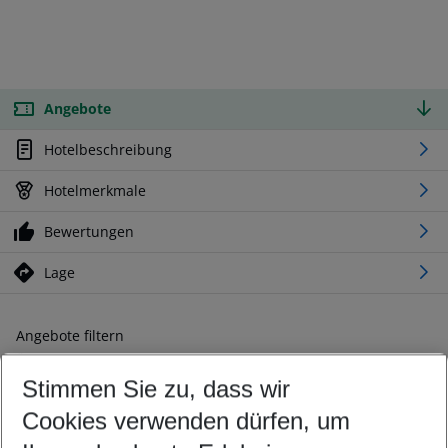
Angebote
Hotelbeschreibung
Hotelmerkmale
Bewertungen
Lage
Angebote filtern
Ändern Sie Ihre Kriterien nach Ihren Wünschen
Stimmen Sie zu, dass wir
Abflughafen wählen
Beliebiger Abflughafen
Cookies verwenden dürfen, um
Reisezeitraum wählen