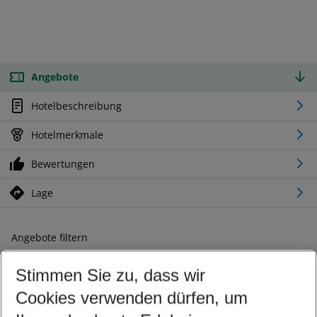
Angebote
Hotelbeschreibung
Hotelmerkmale
Bewertungen
Lage
Angebote filtern
Ändern Sie Ihre Kriterien nach Ihren Wünschen
Stimmen Sie zu, dass wir
Abflughafen wählen
Beliebiger Abflughafen
Cookies verwenden dürfen, um
Reisezeitraum wählen