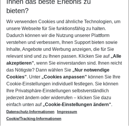
Ihnen das beste Erlebnis zu
12.08.26
–
10.08.27
5-8 Nächte
bieten?
Wer wird verreisen
2 Erwachsene
Keine Kinder
Wir verwenden Cookies und ähnliche Technologien, um
unsere Webseite für Sie funktionsfähig zu halten.
Mehr Filter anzeigen
Dadurch können wir die Nutzung unserer Plattform
verstehen und verbessern, Ihnen Support bieten sowie
Inhalte, Angebote und Werbung anzeigen, die für Sie
relevant sind und zu Ihnen passen. Klicken Sie auf
„Alle
akzeptieren“
, wenn Sie einverstanden sind. Ihnen reicht
das Nötigste? Dann wählen Sie
„Nur notwendige
Footer
Cookies“
. Unter
„Cookies anpassen“
können Sie Ihre
Footer navigation
Cookie-Einstellungen individuell festlegen. Sie können
Über uns
Ihre Privatsphäre-Einstellungen selbstverständlich
AGB
jederzeit ändern oder widerrufen – klicken Sie dazu
Service & Hilfe
Cookie-Einstellungen ändern
einfach unten auf
„Cookie-Einstellungen ändern“
.
Barrierefreies Reisen
Datenschutz-Informationen
Impressum
Cookie-Richtlinie
Folgen Sie uns
Check-in
Cookie/Tracking-Informationen
Datenschutz
FAQ
Impressum