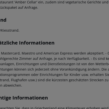
staurant 'Amber Cellar' ein, zudem sind vegetarische Gerichte und 
tückspaket auf Anfrage.
and
/Kiesstrand.
ätzliche Informationen
a, Mastercard, Maestro und American Express werden akzeptiert.
- 
tuhlgerechte Zimmer auf Anfrage, je nach Verfügbarkeit.
- Es sind k
anlagen, Einrichtungen und Dienstleistungen ist von den Wetter
chtungen können sich jederzeit ohne Vorankündigung ändern. Die ak
tionsprogrammen oder Einrichtungen für Kinder usw. erhalten Sie 
 Strand, Flughafen usw.) sind die kürzesten geschätzten Strecken z
n abweichen.
htige Informationen
 beachten Sie, dass in Griechenland eine Klimasteuer erhoben wird. 