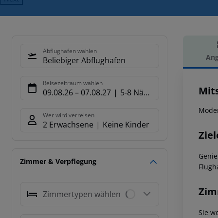
Abflughafen wählen
Ang
Beliebiger Abflughafen
Hot
Reisezeitraum wählen
Mits
09.08.26
–
07.08.27
5-8 Nächte
Moder
Wer wird verreisen
2 Erwachsene
Keine Kinder
Ziel
Genie
Zimmer & Verpflegung
Flugh
Zim
Zimmertypen wählen
Sie w