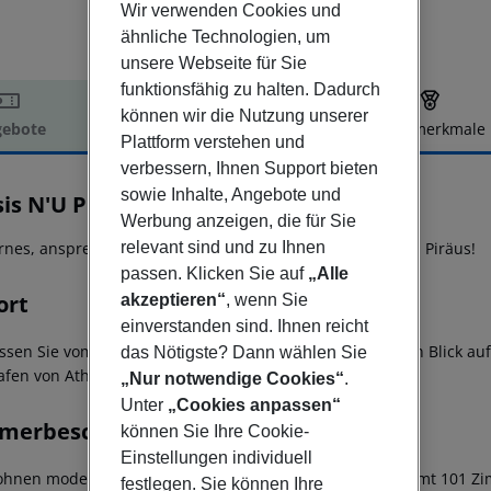
Wir verwenden Cookies und
ähnliche Technologien, um
unsere Webseite für Sie
funktionsfähig zu halten. Dadurch
können wir die Nutzung unserer
ebote
Hotelbeschreibung
Hotelmerkmale
Plattform verstehen und
elbeschreibung
verbessern, Ihnen Support bieten
sowie Inhalte, Angebote und
is N'U Piraeus Port
Werbung anzeigen, die für Sie
4
nes, ansprechendes 4*-Sterne-Stadthotel im Herzen von Piräus!
relevant sind und zu Ihnen
passen. Klicken Sie auf
„Alle
ort
akzeptieren“
, wenn Sie
einverstanden sind. Ihnen reicht
ssen Sie vom 'Mitsis NU Pireaus Port' Hotel einen direkten Blick au
das Nötigste? Dann wählen Sie
afen von Athen ist etwa 40 km entfernt.
„Nur notwendige Cookies“
.
Unter
„Cookies anpassen“
merbeschreibung
können Sie Ihre Cookie-
Einstellungen individuell
ohnen modern und komfortabel, das Hotel bietet insgesamt 101 Zimm
festlegen. Sie können Ihre