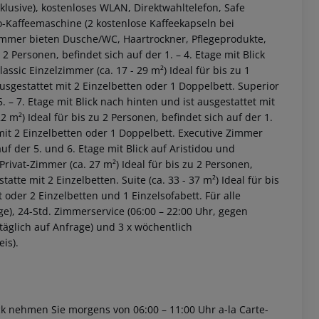
lusive), kostenloses WLAN, Direktwahltelefon, Safe
o-Kaffeemaschine (2 kostenlose Kaffeekapseln bei
zimmer bieten Dusche/WC, Haartrockner, Pflegeprodukte,
 2 Personen, befindet sich auf der 1. – 4. Etage mit Blick
lassic Einzelzimmer (ca. 17 - 29 m²)
Ideal für bis zu 1
 ausgestattet mit 2 Einzelbetten oder 1 Doppelbett.
Superior
5. – 7. Etage mit Blick nach hinten und ist ausgestattet mit
22 m²)
Ideal für bis zu 2 Personen, befindet sich auf der 1.
mit 2 Einzelbetten oder 1 Doppelbett.
Executive Zimmer
auf der 5. und 6. Etage mit Blick auf Aristidou und
Privat-Zimmer (ca. 27 m²)
Ideal für bis zu 2 Personen,
tatte mit 2 Einzelbetten.
Suite (ca. 33 - 37 m²)
Ideal für bis
 akzeptieren
 oder 2 Einzelbetten und 1 Einzelsofabett.
Für alle
e), 24-Std. Zimmerservice (06:00 – 22:00 Uhr, gegen
täglich auf Anfrage) und 3 x wöchentlich
is).
ck nehmen Sie morgens von 06:00 – 11:00 Uhr a-la Carte-