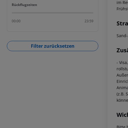
im Re
Rückflugzeiten
Rückflugzeiten
Frühs
00:00
23:59
Str
Sand-
Filter zurücksetzen
Zus
- Vis
rolls
Außen
Einri
Anima
(z.B.
könne
Wic
Bitte