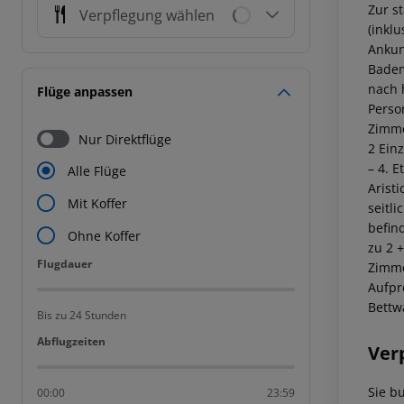
Zur s
Verpflegung wählen
(inkl
Ankun
Badem
nach 
Flüge anpassen
Person
Zimme
Nur Direktflüge
2 Ein
– 4. 
Alle Flüge
Aristi
Mit Koffer
seitl
befin
Ohne Koffer
zu 2 
Flugdauer
Flugdauer
Zimme
Aufpr
Bettw
Bis zu 24 Stunden
Abflugzeiten
Abflugzeiten
Ver
Sie b
00:00
23:59