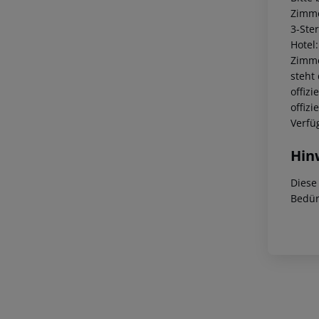
Zimme
3-Ste
Hotel
Zimme
steht
offiz
offiz
Verfü
Hin
Diese
Bedür