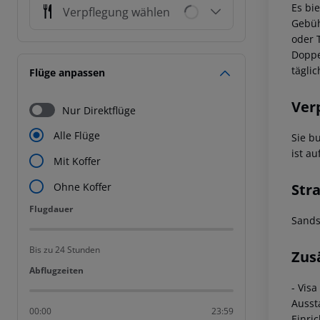
Es bi
Verpflegung wählen
Gebüh
oder 
Doppe
tägli
Flüge anpassen
Ver
Nur Direktflüge
Alle Flüge
Sie b
ist a
Mit Koffer
Str
Ohne Koffer
Flugdauer
Flugdauer
Sands
Bis zu 24 Stunden
Zus
Abflugzeiten
Abflugzeiten
- Vis
Ausst
00:00
23:59
Einri