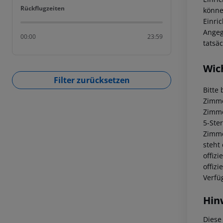
Rückflugzeiten
Rückflugzeiten
könne
Einri
Angeg
00:00
23:59
tatsä
Wic
Filter zurücksetzen
Bitte
Zimme
Zimm
5-Ste
Zimm
steht
offiz
offiz
Verfü
Hin
Diese