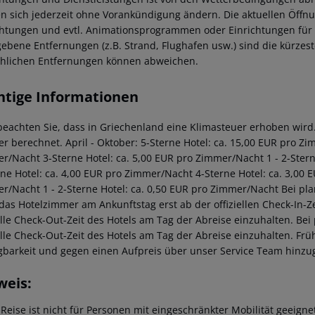
n sich jederzeit ohne Vorankündigung ändern. Die aktuellen Öffnu
chtungen und evtl. Animationsprogrammen oder Einrichtungen für K
ebene Entfernungen (z.B. Strand, Flughafen usw.) sind die kürzes
chlichen Entfernungen können abweichen.
htige Informationen
 beachten Sie, dass in Griechenland eine Klimasteuer erhoben wird. 
r berechnet.
April - Oktober:
5-Sterne Hotel: ca. 15,00 EUR pro Z
er/Nacht
3-Sterne Hotel: ca. 5,00 EUR pro Zimmer/Nacht
1 - 2-Ster
rne Hotel: ca. 4,00 EUR pro Zimmer/Nacht
4-Sterne Hotel: ca. 3,00
er/Nacht
1 - 2-Sterne Hotel: ca. 0,50 EUR pro Zimmer/Nacht
Bei pla
 das Hotelzimmer am Ankunftstag erst ab der offiziellen Check-In-Ze
ielle Check-Out-Zeit des Hotels am Tag der Abreise einzuhalten. Be
ielle Check-Out-Zeit des Hotels am Tag der Abreise einzuhalten. F
gbarkeit und gegen einen Aufpreis über unser Service Team hinz
weis:
 Reise ist nicht für Personen mit eingeschränkter Mobilität geeign