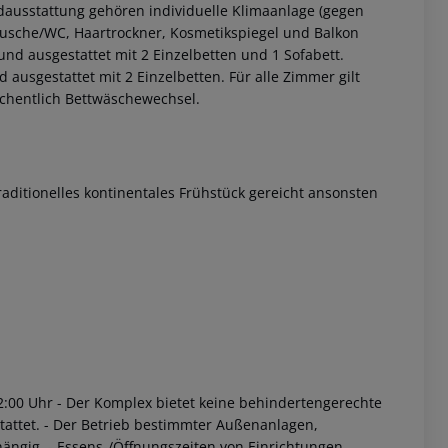
ausstattung gehören individuelle Klimaanlage (gegen
, Dusche/WC, Haartrockner, Kosmetikspiegel und Balkon
 und ausgestattet mit 2 Einzelbetten und 1 Sofabett.
d ausgestattet mit 2 Einzelbetten.
Für alle Zimmer gilt
chentlich Bettwäschewechsel.
raditionelles kontinentales Frühstück gereicht ansonsten
 akzeptieren
2:00 Uhr
- Der Komplex bietet keine behindertengerechte
tattet.
- Der Betrieb bestimmter Außenanlagen,
hängig.
- Essens-/Öffnungszeiten von Einrichtungen