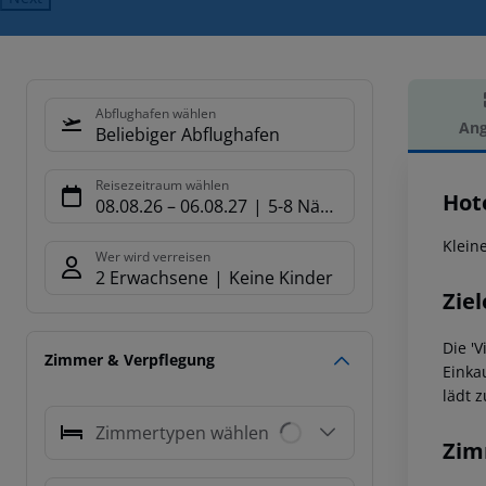
Abflughafen wählen
Ang
Beliebiger Abflughafen
Hot
Reisezeitraum wählen
Hote
08.08.26
–
06.08.27
5-8 Nächte
Klein
Wer wird verreisen
2 Erwachsene
Keine Kinder
Ziel
Die 'V
Zimmer & Verpflegung
Einka
lädt 
Zimmertypen wählen
Zim