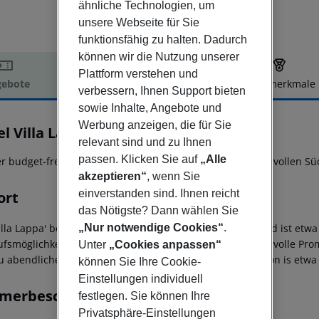
ähnliche Technologien, um
unsere Webseite für Sie
funktionsfähig zu halten. Dadurch
können wir die Nutzung unserer
Plattform verstehen und
ebote
Hotelbeschreibung
Hotelmerkmale
verbessern, Ihnen Support bieten
elbeschreibung
sowie Inhalte, Angebote und
Werbung anzeigen, die für Sie
l Villa Lappa
relevant sind und zu Ihnen
2
passen. Klicken Sie auf
„Alle
er budget-freundlicher 2*-Sterne Komplex an der wundervollen Sü
akzeptieren“
, wenn Sie
einverstanden sind. Ihnen reicht
ort
das Nötigste? Dann wählen Sie
„Nur notwendige Cookies“
.
illa Lappa' befindet sich in ruhiger Lage im Ort Plakias und ist et
ufsmöglichkeiten, Tavernen und Restaurants. Die wundervolle Prom
Unter
„Cookies anpassen“
zu abendlichen Spaziergängen ein. Der Flughafen Heraklion is etwa
können Sie Ihre Cookie-
Einstellungen individuell
merbeschreibung
festlegen. Sie können Ihre
Privatsphäre-Einstellungen