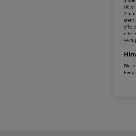
3-Ste
Hotel
Zimme
steht
offiz
offiz
Verfü
Hin
Diese
Bedür