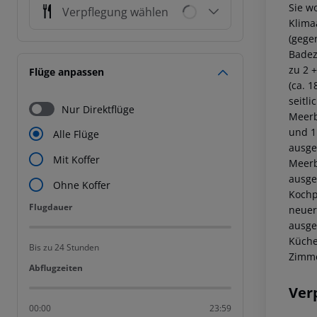
Sie w
Verpflegung wählen
Klima
(gege
Badez
zu 2 
Flüge anpassen
(ca. 1
seitli
Nur Direktflüge
Meerbl
und 1
Alle Flüge
ausge
Mit Koffer
Meerbl
ausge
Ohne Koffer
Kochp
Flugdauer
Flugdauer
neuer
ausge
Küche
Bis zu 24 Stunden
Zimme
Abflugzeiten
Abflugzeiten
Ver
00:00
23:59