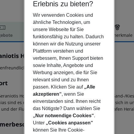
Erlebnis zu bieten?
Wir verwenden Cookies und
ähnliche Technologien, um
unsere Webseite für Sie
ebote
Hotelbeschreibung
Hotelmerkmale
funktionsfähig zu halten. Dadurch
elbeschreibung
können wir die Nutzung unserer
Plattform verstehen und
aniotis Hotel & Resort
verbessern, Ihnen Support bieten
4
sowie Inhalte, Angebote und
ienfreundliches 4*-Sterne Hotel mit direkte Strandlage!
Werbung anzeigen, die für Sie
relevant sind und zu Ihnen
ort
passen. Klicken Sie auf
„Alle
akzeptieren“
, wenn Sie
Geraniotis Hotel & Resort' befindet sich direkt am langen Sand-/Ki
einverstanden sind. Ihnen reicht
nias sind es nur etwa 200 m und ein Supermarkt befindet sich in u
das Nötigste? Dann wählen Sie
 und der Flughafen von Chania ist etwa 30 km und Flughafen Herak
„Nur notwendige Cookies“
.
Unter
„Cookies anpassen“
merbeschreibung
können Sie Ihre Cookie-