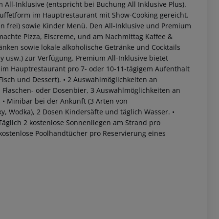
ll-Inklusive (entspricht bei Buchung All Inklusive Plus).
uffetform im Hauptrestaurant mit Show-Cooking gereicht.
n frei) sowie Kinder Menü.
Den All-Inklusive und Premium
machte Pizza, Eiscreme, und am Nachmittag Kaffee &
nken sowie lokale alkoholische Getränke und Cocktails
y usw.) zur Verfügung.
Premium All-Inklusive bietet
e im Hauptrestaurant pro 7- oder 10-11-tägigem Aufenthalt
Fisch und Dessert).
• 2 Auswahlmöglichkeiten an
, Flaschen- oder Dosenbier, 3 Auswahlmöglichkeiten an
.
• Minibar bei der Ankunft (3 Arten von
ky, Wodka), 2 Dosen Kindersäfte und täglich Wasser.
•
Täglich 2 kostenlose Sonnenliegen am Strand pro
 kostenlose Poolhandtücher pro Reservierung eines