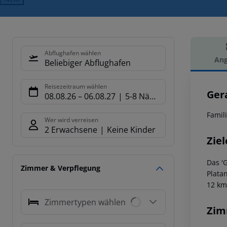
Abflughafen wählen
Ang
Beliebiger Abflughafen
Hot
Reisezeitraum wählen
Ger
08.08.26
–
06.08.27
5-8 Nächte
Famil
Wer wird verreisen
2 Erwachsene
Keine Kinder
Ziel
Das '
Zimmer & Verpflegung
Plata
12 km
Zimmertypen wählen
Zim