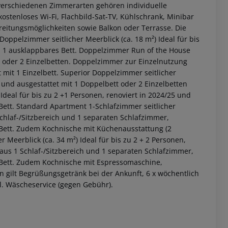
verschiedenen Zimmerarten gehören individuelle
kostenloses Wi-Fi, Flachbild-Sat-TV, Kühlschrank, Minibar
eitungsmöglichkeiten sowie Balkon oder Terrasse. Die
Doppelzimmer seitlicher Meerblick (ca. 18 m²)
Ideal für bis
 1 ausklappbares Bett.
Doppelzimmer Run of the House
 oder 2 Einzelbetten.
Doppelzimmer zur Einzelnutzung
 mit 1 Einzelbett.
Superior Doppelzimmer seitlicher
5 und ausgestattet mit 1 Doppelbett oder 2 Einzelbetten
Ideal für bis zu 2 +1 Personen, renoviert in 2024/25 und
Bett.
Standard Apartment 1-Schlafzimmer seitlicher
Schlaf-/Sitzbereich und 1 separaten Schlafzimmer,
 Bett. Zudem Kochnische mit Küchenausstattung (2
r Meerblick (ca. 34 m²)
Ideal für bis zu 2 + 2 Personen,
 akzeptieren
aus 1 Schlaf-/Sitzbereich und 1 separaten Schlafzimmer,
s Bett. Zudem Kochnische mit Espressomaschine,
 gilt Begrüßungsgetränk bei der Ankunft, 6 x wöchentlich
. Wäscheservice (gegen Gebühr).