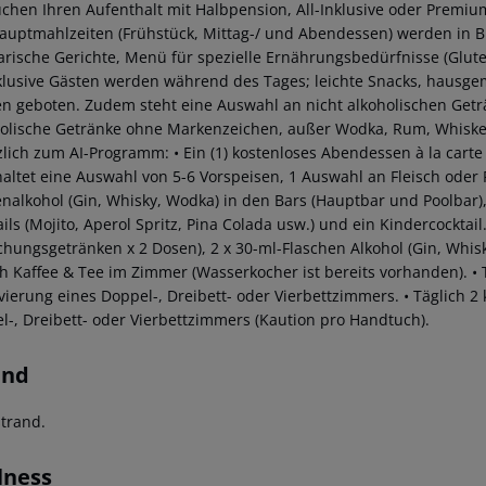
uchen Ihren Aufenthalt mit Halbpension, All-Inklusive oder Premium A
Hauptmahlzeiten (Frühstück, Mittag-/ und Abendessen) werden in B
arische Gerichte, Menü für spezielle Ernährungsbedürfnisse (Glute
nklusive Gästen werden während des Tages; leichte Snacks, hausge
n geboten. Zudem steht eine Auswahl an nicht alkoholischen Geträ
holische Getränke ohne Markenzeichen, außer Wodka, Rum, Whiske
zlich zum AI-Programm:
• Ein (1) kostenloses Abendessen à la cart
haltet eine Auswahl von 5-6 Vorspeisen, 1 Auswahl an Fleisch oder 
nalkohol (Gin, Whisky, Wodka) in den Bars (Hauptbar und Poolbar)
ils (Mojito, Aperol Spritz, Pina Colada usw.) und ein Kindercocktail
schungsgetränken x 2 Dosen), 2 x 30-ml-Flaschen Alkohol (Gin, Whis
ch Kaffee & Tee im Zimmer (Wasserkocher ist bereits vorhanden).
• 
vierung eines Doppel-, Dreibett- oder Vierbettzimmers.
• Täglich 2
l-, Dreibett- oder Vierbettzimmers (Kaution pro Handtuch).
and
trand.
lness