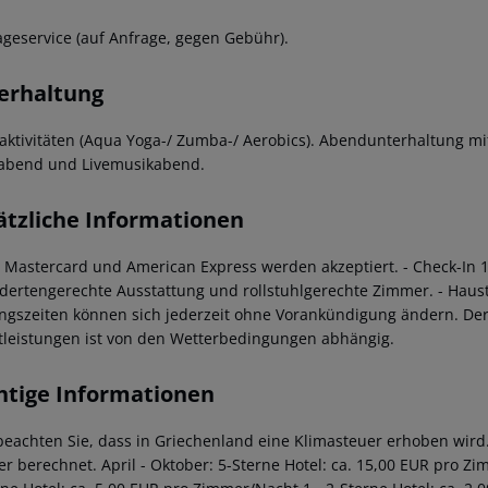
geservice (auf Anfrage, gegen Gebühr).
erhaltung
aktivitäten (Aqua Yoga-/ Zumba-/ Aerobics). Abendunterhaltung m
nabend und Livemusikabend.
ätzliche Informationen
a, Mastercard und American Express werden akzeptiert.
- Check-In 
dertengerechte Ausstattung und rollstuhlgerechte Zimmer.
- Haust
ngszeiten können sich jederzeit ohne Vorankündigung ändern. De
tleistungen ist von den Wetterbedingungen abhängig.
htige Informationen
 beachten Sie, dass in Griechenland eine Klimasteuer erhoben wird. 
r berechnet. April - Oktober: 5-Sterne Hotel: ca. 15,00 EUR pro Z