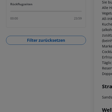
Sie b
Rückflugzeiten
Rückflugzeiten
Alle 
Veget
All-I
00:00
23:59
Kuche
(alko
zusät
Filter zurücksetzen
(bein
Marke
Cockta
Erfri
Tägli
Reser
Doppe
Str
Sands
Wel