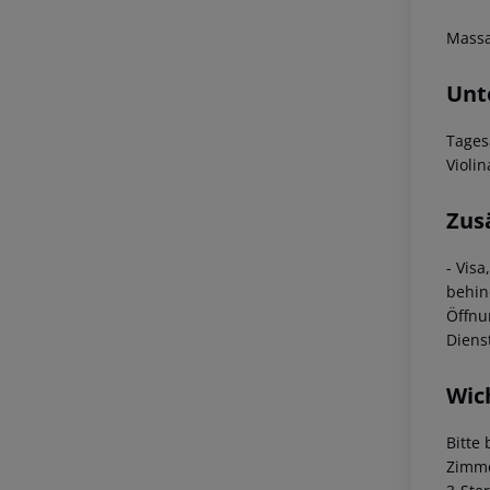
Massa
Unt
Tages
Violi
Zus
- Vis
behin
Öffnu
Diens
Wic
Bitte
Zimme