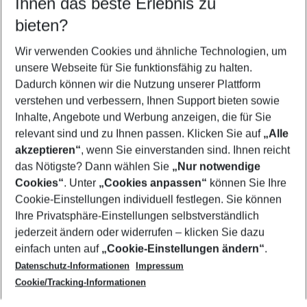
Ihnen das beste Erlebnis zu
08.08.26
–
06.08.27
5-8 Nächte
bieten?
Wer wird verreisen
2 Erwachsene
Keine Kinder
Wir verwenden Cookies und ähnliche Technologien, um
unsere Webseite für Sie funktionsfähig zu halten.
Mehr Filter anzeigen
Dadurch können wir die Nutzung unserer Plattform
verstehen und verbessern, Ihnen Support bieten sowie
Inhalte, Angebote und Werbung anzeigen, die für Sie
relevant sind und zu Ihnen passen. Klicken Sie auf
„Alle
akzeptieren“
, wenn Sie einverstanden sind. Ihnen reicht
das Nötigste? Dann wählen Sie
„Nur notwendige
Footer
Cookies“
. Unter
„Cookies anpassen“
können Sie Ihre
Footer navigation
Cookie-Einstellungen individuell festlegen. Sie können
Über uns
Ihre Privatsphäre-Einstellungen selbstverständlich
AGB
jederzeit ändern oder widerrufen – klicken Sie dazu
Service & Hilfe
Cookie-Einstellungen ändern
einfach unten auf
„Cookie-Einstellungen ändern“
.
Barrierefreies Reisen
Datenschutz-Informationen
Impressum
Cookie-Richtlinie
Folgen Sie uns
Check-in
Cookie/Tracking-Informationen
Datenschutz
FAQ
Impressum