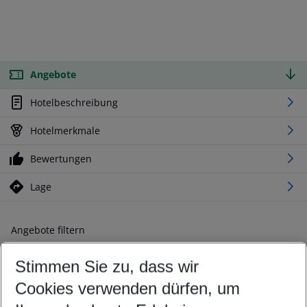
Angebote
Hotelbeschreibung
Hotelmerkmale
Bewertungen
Lage
Angebote filtern
Ändern Sie Ihre Kriterien nach Ihren Wünschen
Stimmen Sie zu, dass wir
Abflughafen wählen
Beliebiger Abflughafen
Cookies verwenden dürfen, um
Reisezeitraum wählen