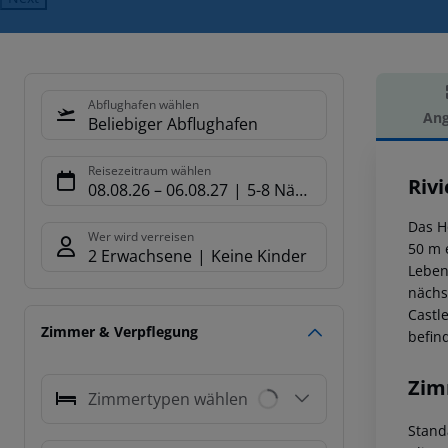
Abflughafen wählen
Ang
Beliebiger Abflughafen
Hot
Reisezeitraum wählen
Rivi
08.08.26
–
06.08.27
5-8 Nächte
Das Ho
Wer wird verreisen
50 m 
2 Erwachsene
Keine Kinder
Leben
nächs
Castl
Zimmer & Verpflegung
befin
Zim
Zimmertypen wählen
Stand