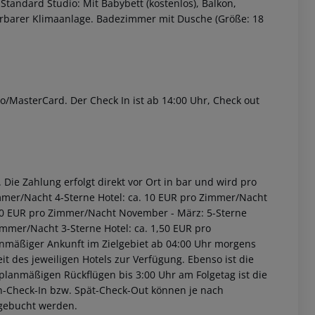
tandard Studio: Mit Babybett (kostenlos), Balkon,
lierbarer Klimaanlage. Badezimmer mit Dusche (Größe: 18
o/MasterCard. Der Check In ist ab 14:00 Uhr, Check out
 akzeptieren
Die Zahlung erfolgt direkt vor Ort in bar und wird pro
immer/Nacht 4-Sterne Hotel: ca. 10 EUR pro Zimmer/Nacht
2,00 EUR pro Zimmer/Nacht November - März: 5-Sterne
immer/Nacht 3-Sterne Hotel: ca. 1,50 EUR pro
anmäßiger Ankunft im Zielgebiet ab 04:00 Uhr morgens
it des jeweiligen Hotels zur Verfügung. Ebenso ist die
i planmäßigen Rückflügen bis 3:00 Uhr am Folgetag ist die
rüh-Check-In bzw. Spät-Check-Out können je nach
ugebucht werden.