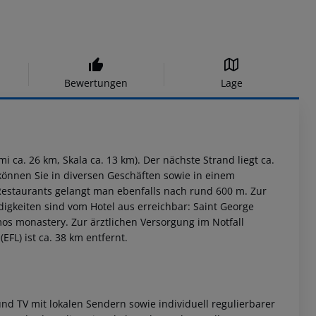
Bewertungen
Lage
mi ca. 26 km, Skala ca. 13 km). Der nächste Strand liegt ca.
können Sie in diversen Geschäften sowie in einem
Restaurants gelangt man ebenfalls nach rund 600 m. Zur
gkeiten sind vom Hotel aus erreichbar: Saint George
imos monastery. Zur ärztlichen Versorgung im Notfall
FL) ist ca. 38 km entfernt.
und TV mit lokalen Sendern sowie individuell regulierbarer