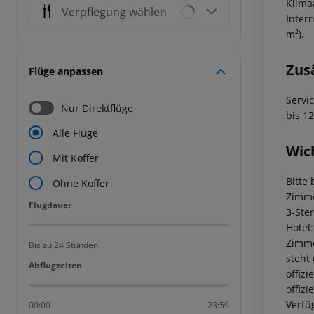
Klima
Verpflegung wählen
Inter
m²).
Zus
Flüge anpassen
Servi
Nur Direktflüge
bis 1
Alle Flüge
Wic
Mit Koffer
Bitte
Ohne Koffer
Zimme
Flugdauer
Flugdauer
3-Ste
Hotel
Zimme
Bis zu 24 Stunden
steht
Abflugzeiten
Abflugzeiten
offiz
offiz
Verfü
00:00
23:59