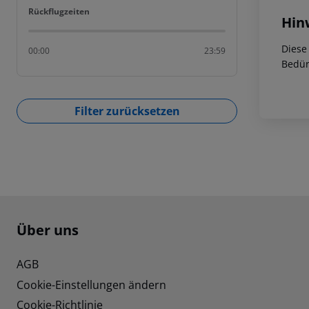
Rückflugzeiten
Rückflugzeiten
Hin
Diese
00:00
23:59
Bedür
Filter zurücksetzen
Footer
Footer navigation
Über uns
AGB
Cookie-Einstellungen ändern
Cookie-Richtlinie