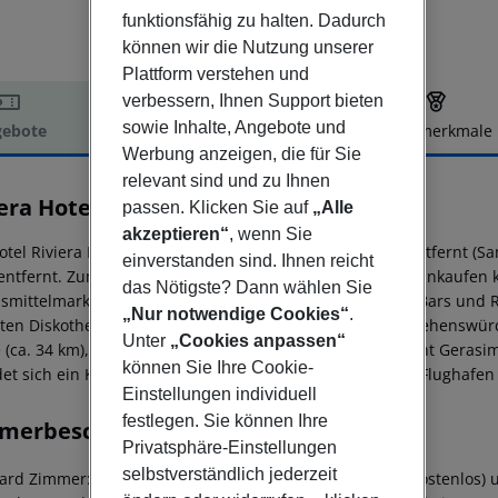
funktionsfähig zu halten. Dadurch
können wir die Nutzung unserer
Plattform verstehen und
verbessern, Ihnen Support bieten
sowie Inhalte, Angebote und
ebote
Hotelbeschreibung
Hotelmerkmale
Werbung anzeigen, die für Sie
elbeschreibung
relevant sind und zu Ihnen
era Hotel
passen. Klicken Sie auf
„Alle
akzeptieren“
, wenn Sie
tel Riviera Hotel befindet sich ca. 39 km von Argostoli entfernt (Sa
einverstanden sind. Ihnen reicht
entfernt. Zum touristischen Zentrum sind es ca. 600 m. Einkaufen 
das Nötigste? Dann wählen Sie
smittelmarkt in ca. 600 m Entfernung. Zu den nächsten Bars und 
„Nur notwendige Cookies“
.
ten Diskothek gelangt man nach rund 13 km. Folgende Sehenswürdi
Unter
„Cookies anpassen“
e (ca. 34 km), Melissani Cave lake, Drogarati Cave und Saint Geras
können Sie Ihre Cookie-
det sich ein Krankenhaus in etwa 39 km Entfernung. Der Flughafen (E
Einstellungen individuell
festlegen. Sie können Ihre
merbeschreibung
Privatsphäre-Einstellungen
selbstverständlich jederzeit
ard Zimmer: Mit Babybett (kostenlos), Balkon, Internet (kostenlos) 