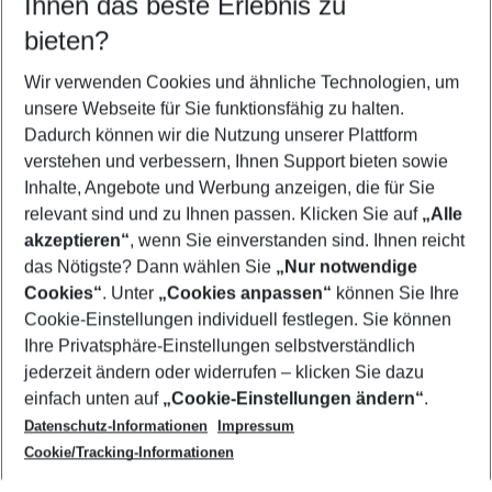
Ihnen das beste Erlebnis zu
12.08.26
–
10.08.27
5-8 Nächte
bieten?
Wer wird verreisen
2 Erwachsene
Keine Kinder
Wir verwenden Cookies und ähnliche Technologien, um
unsere Webseite für Sie funktionsfähig zu halten.
Mehr Filter anzeigen
Dadurch können wir die Nutzung unserer Plattform
verstehen und verbessern, Ihnen Support bieten sowie
Inhalte, Angebote und Werbung anzeigen, die für Sie
relevant sind und zu Ihnen passen. Klicken Sie auf
„Alle
akzeptieren“
, wenn Sie einverstanden sind. Ihnen reicht
das Nötigste? Dann wählen Sie
„Nur notwendige
Footer
Cookies“
. Unter
„Cookies anpassen“
können Sie Ihre
Footer navigation
Cookie-Einstellungen individuell festlegen. Sie können
Über uns
Ihre Privatsphäre-Einstellungen selbstverständlich
AGB
jederzeit ändern oder widerrufen – klicken Sie dazu
Service & Hilfe
Cookie-Einstellungen ändern
einfach unten auf
„Cookie-Einstellungen ändern“
.
Barrierefreies Reisen
Datenschutz-Informationen
Impressum
Cookie-Richtlinie
Folgen Sie uns
Check-in
Cookie/Tracking-Informationen
Datenschutz
FAQ
Impressum