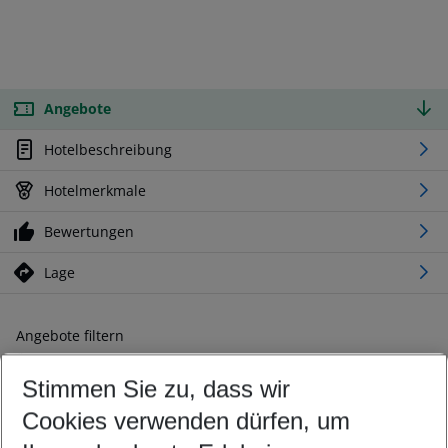
Angebote
Hotelbeschreibung
Hotelmerkmale
Bewertungen
Lage
Angebote filtern
Ändern Sie Ihre Kriterien nach Ihren Wünschen
Stimmen Sie zu, dass wir
Abflughafen wählen
Beliebiger Abflughafen
Cookies verwenden dürfen, um
Reisezeitraum wählen