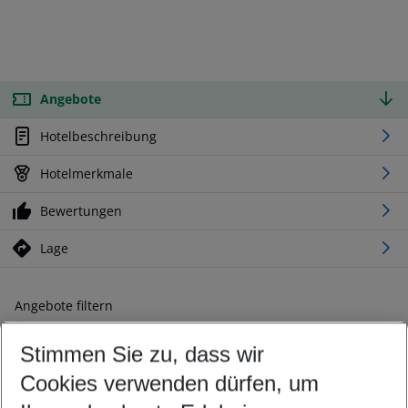
Angebote
Hotelbeschreibung
Hotelmerkmale
Bewertungen
Lage
Angebote filtern
Ändern Sie Ihre Kriterien nach Ihren Wünschen
Stimmen Sie zu, dass wir
Abflughafen wählen
Beliebiger Abflughafen
Cookies verwenden dürfen, um
Reisezeitraum wählen