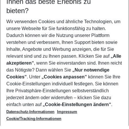
Ihnen das beste Erlebnis zu
10.08.26
–
08.08.27
5-8 Nächte
bieten?
Wer wird verreisen
2 Erwachsene
Keine Kinder
Wir verwenden Cookies und ähnliche Technologien, um
unsere Webseite für Sie funktionsfähig zu halten.
Mehr Filter anzeigen
Dadurch können wir die Nutzung unserer Plattform
verstehen und verbessern, Ihnen Support bieten sowie
Inhalte, Angebote und Werbung anzeigen, die für Sie
relevant sind und zu Ihnen passen. Klicken Sie auf
„Alle
akzeptieren“
, wenn Sie einverstanden sind. Ihnen reicht
das Nötigste? Dann wählen Sie
„Nur notwendige
Footer
Cookies“
. Unter
„Cookies anpassen“
können Sie Ihre
Footer navigation
Cookie-Einstellungen individuell festlegen. Sie können
Über uns
Ihre Privatsphäre-Einstellungen selbstverständlich
AGB
jederzeit ändern oder widerrufen – klicken Sie dazu
Service & Hilfe
Cookie-Einstellungen ändern
einfach unten auf
„Cookie-Einstellungen ändern“
.
Barrierefreies Reisen
Datenschutz-Informationen
Impressum
Cookie-Richtlinie
Folgen Sie uns
Check-in
Cookie/Tracking-Informationen
Datenschutz
FAQ
Impressum