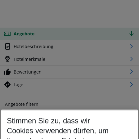
Angebote
Hotelbeschreibung
Hotelmerkmale
Bewertungen
Lage
Angebote filtern
Ändern Sie Ihre Kriterien nach Ihren Wünschen
Stimmen Sie zu, dass wir
Abflughafen wählen
Beliebiger Abflughafen
Cookies verwenden dürfen, um
Reisezeitraum wählen