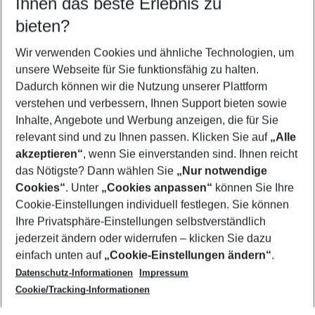
Ihnen das beste Erlebnis zu
11.08.26
–
09.08.27
5-8 Nächte
bieten?
Wer wird verreisen
2 Erwachsene
Keine Kinder
Wir verwenden Cookies und ähnliche Technologien, um
unsere Webseite für Sie funktionsfähig zu halten.
Mehr Filter anzeigen
Dadurch können wir die Nutzung unserer Plattform
verstehen und verbessern, Ihnen Support bieten sowie
Inhalte, Angebote und Werbung anzeigen, die für Sie
relevant sind und zu Ihnen passen. Klicken Sie auf
„Alle
akzeptieren“
, wenn Sie einverstanden sind. Ihnen reicht
das Nötigste? Dann wählen Sie
„Nur notwendige
Footer
Cookies“
. Unter
„Cookies anpassen“
können Sie Ihre
Footer navigation
Cookie-Einstellungen individuell festlegen. Sie können
Über uns
Ihre Privatsphäre-Einstellungen selbstverständlich
AGB
jederzeit ändern oder widerrufen – klicken Sie dazu
Service & Hilfe
Cookie-Einstellungen ändern
einfach unten auf
„Cookie-Einstellungen ändern“
.
Barrierefreies Reisen
Datenschutz-Informationen
Impressum
Cookie-Richtlinie
Folgen Sie uns
Check-in
Cookie/Tracking-Informationen
Datenschutz
FAQ
Impressum