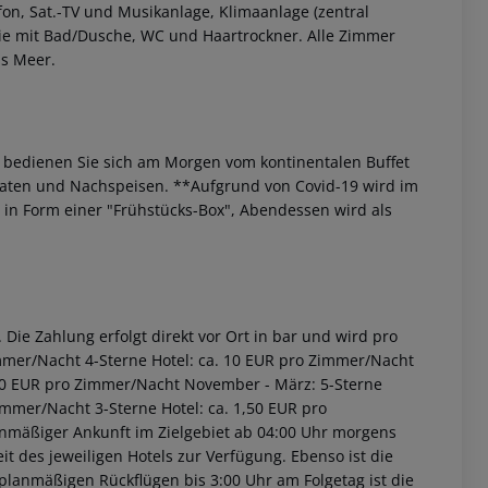
fon, Sat.-TV und Musikanlage, Klimaanlage (zentral
wie mit Bad/Dusche, WC und Haartrockner. Alle Zimmer
as Meer.
bedienen Sie sich am Morgen vom kontinentalen Buffet
laten und Nachspeisen.
**Aufgrund von Covid-19 wird im
e in Form einer "Frühstücks-Box", Abendessen wird als
 akzeptieren
Die Zahlung erfolgt direkt vor Ort in bar und wird pro
immer/Nacht 4-Sterne Hotel: ca. 10 EUR pro Zimmer/Nacht
2,00 EUR pro Zimmer/Nacht November - März: 5-Sterne
immer/Nacht 3-Sterne Hotel: ca. 1,50 EUR pro
anmäßiger Ankunft im Zielgebiet ab 04:00 Uhr morgens
it des jeweiligen Hotels zur Verfügung. Ebenso ist die
i planmäßigen Rückflügen bis 3:00 Uhr am Folgetag ist die