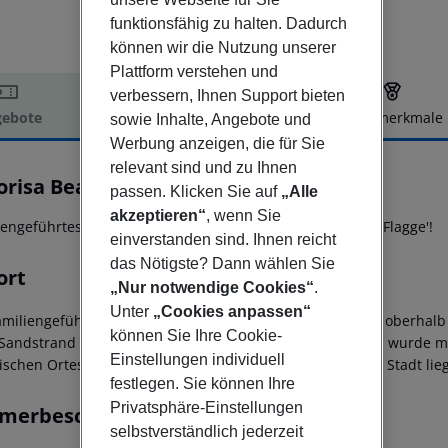
funktionsfähig zu halten. Dadurch
können wir die Nutzung unserer
Plattform verstehen und
verbessern, Ihnen Support bieten
ebote
Hotelbeschreibung
Hotelmerkmale
sowie Inhalte, Angebote und
Werbung anzeigen, die für Sie
elbeschreibung
relevant sind und zu Ihnen
orisa Beach Hotel
passen. Klicken Sie auf
„Alle
3
akzeptieren“
, wenn Sie
iengeführtes Hotel oberhalb einer Badebucht mit 'Blauer Flagge'!
einverstanden sind. Ihnen reicht
das Nötigste? Dann wählen Sie
ort
„Nur notwendige Cookies“
.
Unter
„Cookies anpassen“
amiliengeführte Hotel befindet sich in ruhiger Umgebung oberhalb
können Sie Ihre Cookie-
/Sandstrand führen ein Fußweg bzw. Treppen. Der Strand wurde mi
Einstellungen individuell
rischen Ortes Pythagorion sind es etwa 2,5 km und Samos Stadt lieg
festlegen. Sie können Ihre
Privatsphäre-Einstellungen
merbeschreibung
selbstverständlich jederzeit