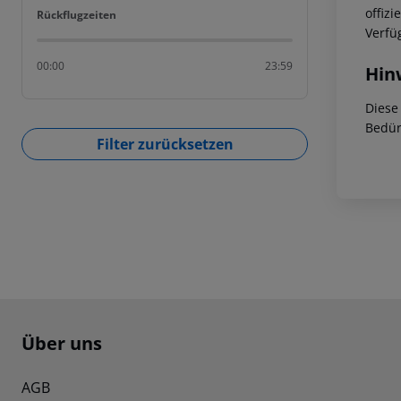
offiz
Rückflugzeiten
Rückflugzeiten
Verfü
00:00
23:59
Hin
Diese
Bedür
Filter zurücksetzen
Footer
Footer navigation
Über uns
AGB