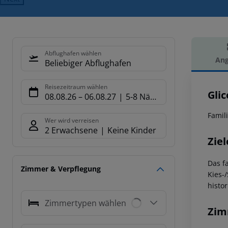
Abflughafen wählen
Ang
Beliebiger Abflughafen
Hot
Reisezeitraum wählen
Glic
08.08.26
–
06.08.27
5-8 Nächte
Famil
Wer wird verreisen
2 Erwachsene
Keine Kinder
Ziel
Das f
Zimmer & Verpflegung
Kies-
histo
Zimmertypen wählen
Zim