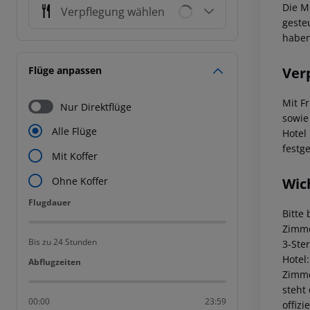
Die M
Verpflegung wählen
geste
haben
Ver
Flüge anpassen
Mit F
Nur Direktflüge
sowie
Alle Flüge
Hotel
festg
Mit Koffer
Wic
Ohne Koffer
Flugdauer
Flugdauer
Bitte
Zimme
Bis zu 24 Stunden
3-Ste
Hotel
Abflugzeiten
Abflugzeiten
Zimme
steht
00:00
23:59
offiz