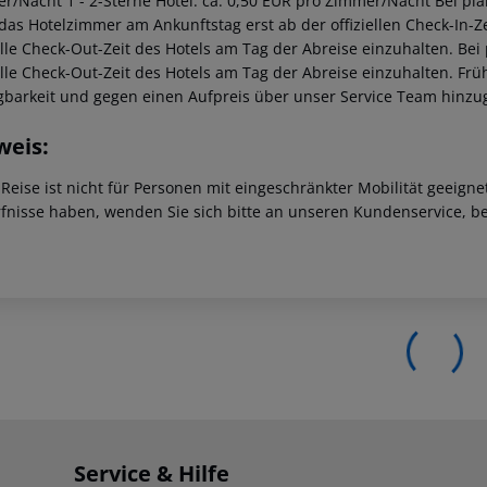
r/Nacht 1 - 2-Sterne Hotel: ca. 0,50 EUR pro Zimmer/Nacht Bei pl
 das Hotelzimmer am Ankunftstag erst ab der offiziellen Check-In-Ze
ielle Check-Out-Zeit des Hotels am Tag der Abreise einzuhalten. Be
ielle Check-Out-Zeit des Hotels am Tag der Abreise einzuhalten. F
gbarkeit und gegen einen Aufpreis über unser Service Team hinz
weis:
 Reise ist nicht für Personen mit eingeschränkter Mobilität geeign
fnisse haben, wenden Sie sich bitte an unseren Kundenservice, be
Service & Hilfe