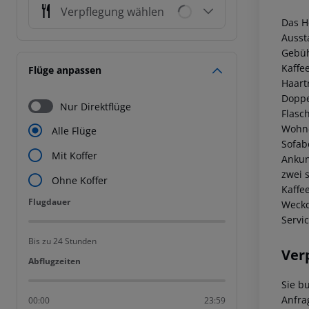
Verpflegung wählen
Das H
Ausst
Gebüh
Kaffe
Flüge anpassen
Haart
Doppe
Nur Direktflüge
Flasc
Wohn-
Alle Flüge
Sofab
Mit Koffer
Ankun
zwei 
Ohne Koffer
Kaffe
Flugdauer
Flugdauer
Weckd
Servi
Bis zu 24 Stunden
Ver
Abflugzeiten
Abflugzeiten
Sie b
Anfra
00:00
23:59