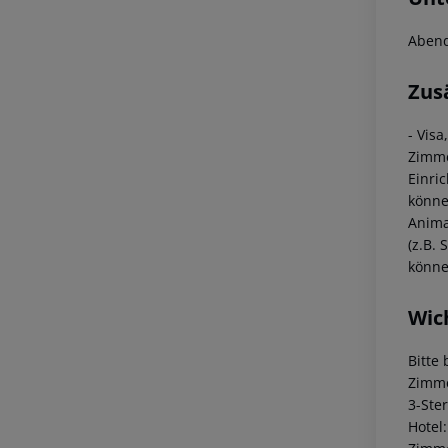
Abend
Zus
- Vis
Zimme
Einri
könne
Anima
(z.B.
könne
Wic
Bitte
Zimme
3-Ste
Hotel