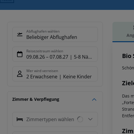
Abflughafen wählen
Ang
Beliebiger Abflughafen
Hot
Reisezeitraum wählen
Bio 
09.08.26
–
07.08.27
5-8 Nächte
Schön
Wer wird verreisen
2 Erwachsene
Keine Kinder
Ziel
Das m
Zimmer & Verpflegung
„Fort
Stran
Entfe
Zimmertypen wählen
Zim