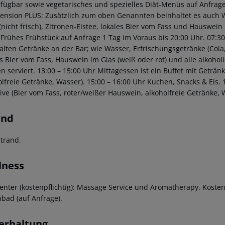
erfügbar sowie vegetarisches und spezielles Diät-Menüs auf Anfrag
ension PLUS:
Zusätzlich zum oben Genannten beinhaltet es auch Wa
 (nicht frisch), Zitronen-Eistee, lokales Bier vom Fass und Hauswei
Frühes Frühstück auf Anfrage 1 Tag im Voraus bis 20:00 Uhr.
07:30
lten Getränke an der Bar; wie Wasser, Erfrischungsgetränke (Cola, S
es Bier vom Fass, Hauswein im Glas (weiß oder rot) und alle alkohol
n serviert.
13:00 – 15:00 Uhr Mittagessen ist ein Buffet mit Geträn
olfreie Getränke, Wasser).
15:00 – 16:00 Uhr Kuchen, Snacks & Eis.
1
sive (Bier vom Fass, roter/weißer Hauswein, alkoholfreie Getränke, 
and
trand.
lness
enter (kostenpflichtig): Massage Service und Aromatherapy. Kosten
nbad (auf Anfrage).
erhaltung