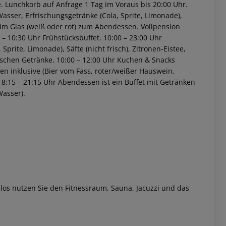
e. Lunchkorb auf Anfrage 1 Tag im Voraus bis 20:00 Uhr.
sser, Erfrischungsgetränke (Cola, Sprite, Limonade),
n im Glas (weiß oder rot) zum Abendessen.
Vollpension
 – 10:30 Uhr Frühstücksbuffet.
10:00 – 23:00 Uhr
prite, Limonade), Säfte (nicht frisch), Zitronen-Eistee,
ischen Getränke.
10:00 – 12:00 Uhr Kuchen & Snacks
ken inklusive (Bier vom Fass, roter/weißer Hauswein,
8:15 – 21:15 Uhr Abendessen ist ein Buffet mit Getränken
Wasser).
los nutzen Sie den Fitnessraum, Sauna, Jacuzzi und das