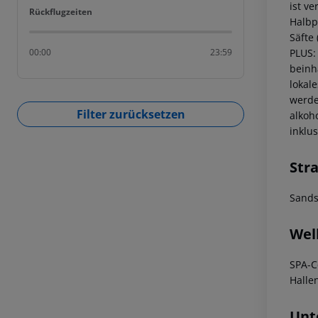
ist v
Rückflugzeiten
Rückflugzeiten
Halbp
Säfte
PLUS:
00:00
23:59
beinha
lokal
werde
Filter zurücksetzen
alkoh
inklu
Str
Sands
Wel
SPA-C
Halle
Unt