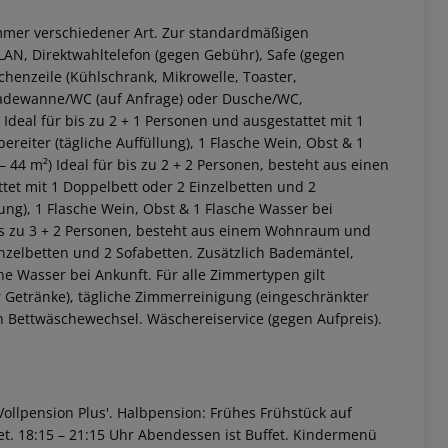
immer verschiedener Art. Zur standardmäßigen
WLAN, Direktwahltelefon (gegen Gebühr), Safe (gegen
chenzeile (Kühlschrank, Mikrowelle, Toaster,
Badewanne/WC (auf Anfrage) oder Dusche/WC,
Ideal für bis zu 2 + 1 Personen und ausgestattet mit 1
eiter (tägliche Auffüllung), 1 Flasche Wein, Obst & 1
– 44 m²)
Ideal für bis zu 2 + 2 Personen, besteht aus einen
et mit 1 Doppelbett oder 2 Einzelbetten und 2
lung), 1 Flasche Wein, Obst & 1 Flasche Wasser bei
is zu 3 + 2 Personen, besteht aus einem Wohnraum und
inzelbetten und 2 Sofabetten. Zusätzlich Bademäntel,
che Wasser bei Ankunft.
Für alle Zimmertypen gilt
 akzeptieren
r Getränke), tägliche Zimmerreinigung (eingeschränkter
h Bettwäschewechsel. Wäschereiservice (gegen Aufpreis).
ollpension Plus'.
Halbpension:
Frühes Frühstück auf
et.
18:15 – 21:15 Uhr Abendessen ist Buffet.
Kindermenü