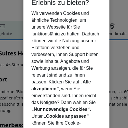
Erlebnis zu bieten?
Wir verwenden Cookies und
ähnliche Technologien, um
unsere Webseite für Sie
ebote
Hotelbeschreibung
Hotelmerkmale
funktionsfähig zu halten. Dadurch
können wir die Nutzung unserer
elbeschreibung
Plattform verstehen und
Suites Hotel
verbessern, Ihnen Support bieten
4
sowie Inhalte, Angebote und
es 4*-Sterne Hotel im Herzen von Rethymnon gelegen!
Werbung anzeigen, die für Sie
relevant sind und zu Ihnen
ort
passen. Klicken Sie auf
„Alle
akzeptieren“
, wenn Sie
oderne "Bio Suites Hotel & Spa" befindet sich in Rethymnon, ca. 
einverstanden sind. Ihnen reicht
ezza“ entfernt. In unmittelbarer Nähe des Hotels befinden sich zahl
das Nötigste? Dann wählen Sie
dabschnitt ist nur ca. 200 m vom Hotel entfernt. Der internationale
„Nur notwendige Cookies“
.
rnung.
Unter
„Cookies anpassen“
können Sie Ihre Cookie-
merbeschreibung