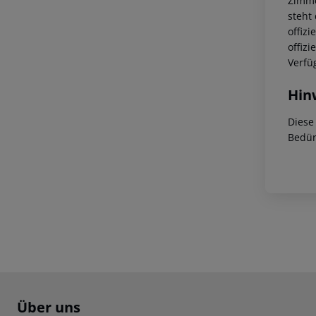
Zimme
steht
offiz
offiz
Verfü
Hin
Diese
Bedür
Footer
Footer navigation
Über uns