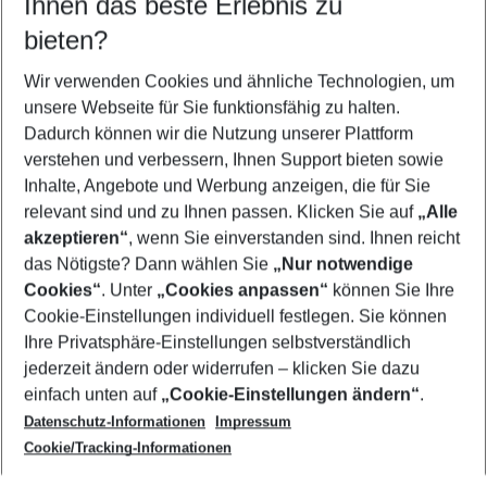
Ihnen das beste Erlebnis zu
11.08.26
–
09.08.27
5-8 Nächte
bieten?
Wer wird verreisen
2 Erwachsene
Keine Kinder
Wir verwenden Cookies und ähnliche Technologien, um
unsere Webseite für Sie funktionsfähig zu halten.
Mehr Filter anzeigen
Dadurch können wir die Nutzung unserer Plattform
verstehen und verbessern, Ihnen Support bieten sowie
Inhalte, Angebote und Werbung anzeigen, die für Sie
relevant sind und zu Ihnen passen. Klicken Sie auf
„Alle
akzeptieren“
, wenn Sie einverstanden sind. Ihnen reicht
das Nötigste? Dann wählen Sie
„Nur notwendige
Footer
Cookies“
. Unter
„Cookies anpassen“
können Sie Ihre
Footer navigation
Cookie-Einstellungen individuell festlegen. Sie können
Über uns
Ihre Privatsphäre-Einstellungen selbstverständlich
AGB
jederzeit ändern oder widerrufen – klicken Sie dazu
Service & Hilfe
Cookie-Einstellungen ändern
einfach unten auf
„Cookie-Einstellungen ändern“
.
Barrierefreies Reisen
Datenschutz-Informationen
Impressum
Cookie-Richtlinie
Folgen Sie uns
Check-in
Cookie/Tracking-Informationen
Datenschutz
FAQ
Impressum