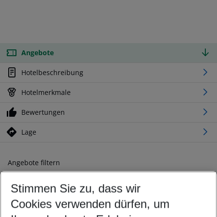
Angebote
Hotelbeschreibung
Hotelmerkmale
Bewertungen
Lage
Angebote filtern
Ändern Sie Ihre Kriterien nach Ihren Wünschen
Stimmen Sie zu, dass wir
Abflughafen wählen
Beliebiger Abflughafen
Cookies verwenden dürfen, um
Reisezeitraum wählen