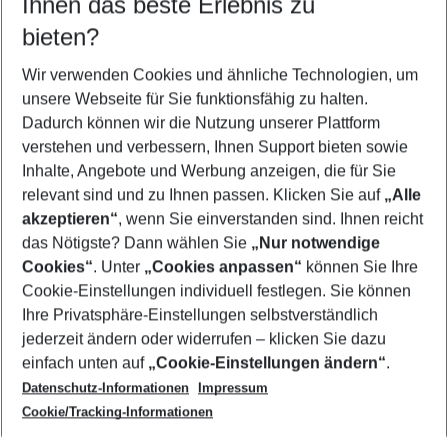
Ihnen das beste Erlebnis zu
09.08.26
–
07.08.27
5-8 Nächte
bieten?
Wer wird verreisen
2 Erwachsene
Keine Kinder
Wir verwenden Cookies und ähnliche Technologien, um
unsere Webseite für Sie funktionsfähig zu halten.
Mehr Filter anzeigen
Dadurch können wir die Nutzung unserer Plattform
verstehen und verbessern, Ihnen Support bieten sowie
Inhalte, Angebote und Werbung anzeigen, die für Sie
relevant sind und zu Ihnen passen. Klicken Sie auf
„Alle
akzeptieren“
, wenn Sie einverstanden sind. Ihnen reicht
das Nötigste? Dann wählen Sie
„Nur notwendige
Footer
Cookies“
. Unter
„Cookies anpassen“
können Sie Ihre
Footer navigation
Cookie-Einstellungen individuell festlegen. Sie können
Über uns
Ihre Privatsphäre-Einstellungen selbstverständlich
AGB
jederzeit ändern oder widerrufen – klicken Sie dazu
Service & Hilfe
Cookie-Einstellungen ändern
einfach unten auf
„Cookie-Einstellungen ändern“
.
Barrierefreies Reisen
Datenschutz-Informationen
Impressum
Cookie-Richtlinie
Folgen Sie uns
Check-in
Cookie/Tracking-Informationen
Datenschutz
FAQ
Impressum