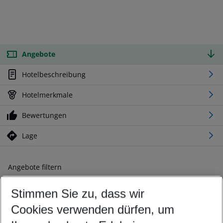
Angebote
Hotelbeschreibung
Hotelmerkmale
Bewertungen
Lage
Angebote filtern
Ändern Sie Ihre Kriterien nach Ihren Wünschen
Stimmen Sie zu, dass wir
Abflughafen wählen
Beliebiger Abflughafen
Cookies verwenden dürfen, um
Reisezeitraum wählen