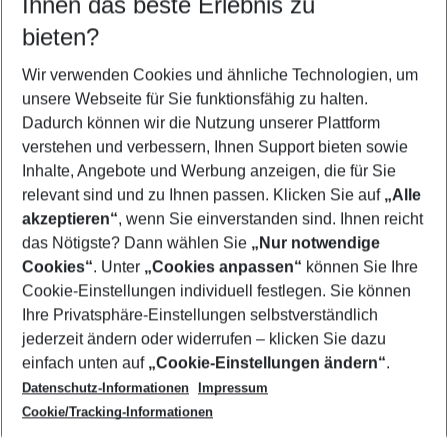
Ihnen das beste Erlebnis zu
10.08.26
–
08.08.27
5-8 Nächte
bieten?
Wer wird verreisen
2 Erwachsene
Keine Kinder
Wir verwenden Cookies und ähnliche Technologien, um
unsere Webseite für Sie funktionsfähig zu halten.
Mehr Filter anzeigen
Dadurch können wir die Nutzung unserer Plattform
verstehen und verbessern, Ihnen Support bieten sowie
Inhalte, Angebote und Werbung anzeigen, die für Sie
relevant sind und zu Ihnen passen. Klicken Sie auf
„Alle
akzeptieren“
, wenn Sie einverstanden sind. Ihnen reicht
das Nötigste? Dann wählen Sie
„Nur notwendige
Footer
Cookies“
. Unter
„Cookies anpassen“
können Sie Ihre
Footer navigation
Cookie-Einstellungen individuell festlegen. Sie können
Über uns
Ihre Privatsphäre-Einstellungen selbstverständlich
AGB
jederzeit ändern oder widerrufen – klicken Sie dazu
Service & Hilfe
Cookie-Einstellungen ändern
einfach unten auf
„Cookie-Einstellungen ändern“
.
Barrierefreies Reisen
Datenschutz-Informationen
Impressum
Cookie-Richtlinie
Folgen Sie uns
Check-in
Cookie/Tracking-Informationen
Datenschutz
FAQ
Impressum