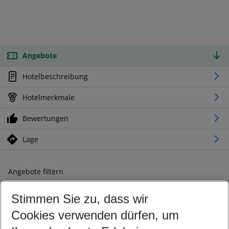
Angebote
Hotelbeschreibung
Hotelmerkmale
Bewertungen
Lage
Angebote filtern
Ändern Sie Ihre Kriterien nach Ihren Wünschen
Stimmen Sie zu, dass wir
Abflughafen wählen
Beliebiger Abflughafen
Cookies verwenden dürfen, um
Reisezeitraum wählen