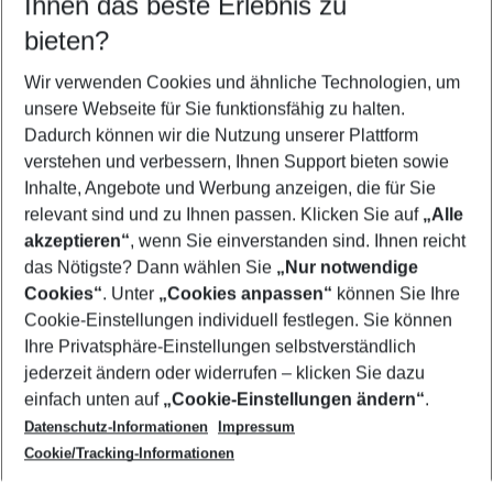
Ihnen das beste Erlebnis zu
08.08.26
–
06.08.27
5-8 Nächte
bieten?
Wer wird verreisen
2 Erwachsene
Keine Kinder
Wir verwenden Cookies und ähnliche Technologien, um
unsere Webseite für Sie funktionsfähig zu halten.
Mehr Filter anzeigen
Dadurch können wir die Nutzung unserer Plattform
verstehen und verbessern, Ihnen Support bieten sowie
Inhalte, Angebote und Werbung anzeigen, die für Sie
relevant sind und zu Ihnen passen. Klicken Sie auf
„Alle
akzeptieren“
, wenn Sie einverstanden sind. Ihnen reicht
das Nötigste? Dann wählen Sie
„Nur notwendige
Footer
Cookies“
. Unter
„Cookies anpassen“
können Sie Ihre
Footer navigation
Cookie-Einstellungen individuell festlegen. Sie können
Über uns
Ihre Privatsphäre-Einstellungen selbstverständlich
AGB
jederzeit ändern oder widerrufen – klicken Sie dazu
Service & Hilfe
Cookie-Einstellungen ändern
einfach unten auf
„Cookie-Einstellungen ändern“
.
Barrierefreies Reisen
Datenschutz-Informationen
Impressum
Cookie-Richtlinie
Folgen Sie uns
Check-in
Cookie/Tracking-Informationen
Datenschutz
FAQ
Impressum