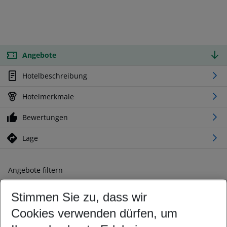
Angebote
Hotelbeschreibung
Hotelmerkmale
Bewertungen
Lage
Angebote filtern
Ändern Sie Ihre Kriterien nach Ihren Wünschen
Stimmen Sie zu, dass wir
Abflughafen wählen
Beliebiger Abflughafen
Cookies verwenden dürfen, um
Reisezeitraum wählen