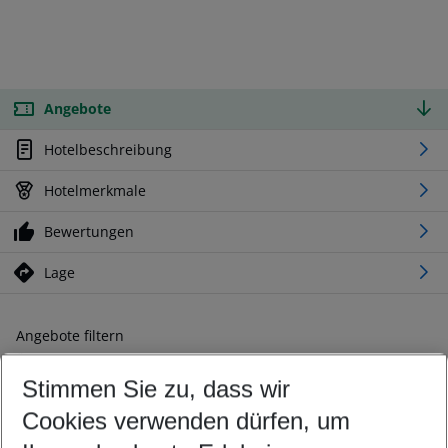
Angebote
Hotelbeschreibung
Hotelmerkmale
Bewertungen
Lage
Angebote filtern
Ändern Sie Ihre Kriterien nach Ihren Wünschen
Stimmen Sie zu, dass wir
Abflughafen wählen
Beliebiger Abflughafen
Cookies verwenden dürfen, um
Reisezeitraum wählen