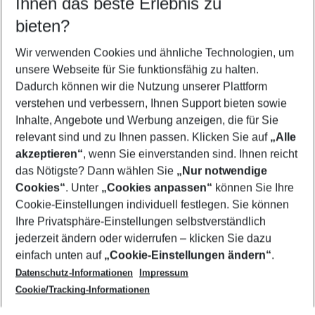
Ihnen das beste Erlebnis zu
12.08.26
–
10.08.27
5-8 Nächte
bieten?
Wer wird verreisen
2 Erwachsene
Keine Kinder
Wir verwenden Cookies und ähnliche Technologien, um
unsere Webseite für Sie funktionsfähig zu halten.
Mehr Filter anzeigen
Dadurch können wir die Nutzung unserer Plattform
verstehen und verbessern, Ihnen Support bieten sowie
Inhalte, Angebote und Werbung anzeigen, die für Sie
relevant sind und zu Ihnen passen. Klicken Sie auf
„Alle
akzeptieren“
, wenn Sie einverstanden sind. Ihnen reicht
das Nötigste? Dann wählen Sie
„Nur notwendige
Footer
Cookies“
. Unter
„Cookies anpassen“
können Sie Ihre
Footer navigation
Cookie-Einstellungen individuell festlegen. Sie können
Über uns
Ihre Privatsphäre-Einstellungen selbstverständlich
AGB
jederzeit ändern oder widerrufen – klicken Sie dazu
Service & Hilfe
Cookie-Einstellungen ändern
einfach unten auf
„Cookie-Einstellungen ändern“
.
Barrierefreies Reisen
Datenschutz-Informationen
Impressum
Cookie-Richtlinie
Folgen Sie uns
Check-in
Cookie/Tracking-Informationen
Datenschutz
FAQ
Impressum