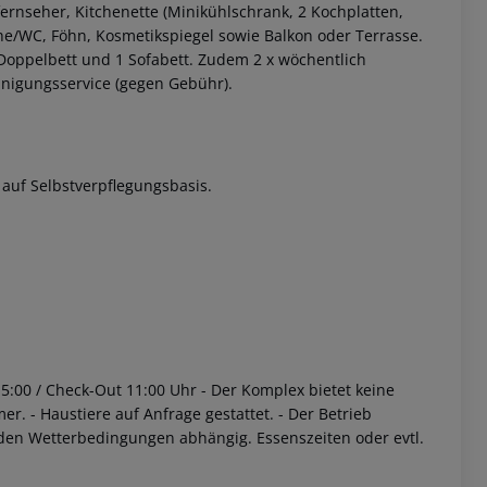
ernseher, Kitchenette (Minikühlschrank, 2 Kochplatten,
he/WC, Föhn, Kosmetikspiegel sowie Balkon oder Terrasse.
 Doppelbett und 1 Sofabett.
Zudem 2 x wöchentlich
nigungsservice (gegen Gebühr).
auf Selbstverpflegungsbasis.
 akzeptieren
15:00 / Check-Out 11:00 Uhr
- Der Komplex bietet keine
mer.
- Haustiere auf Anfrage gestattet.
- Der Betrieb
den Wetterbedingungen abhängig. Essenszeiten oder evtl.