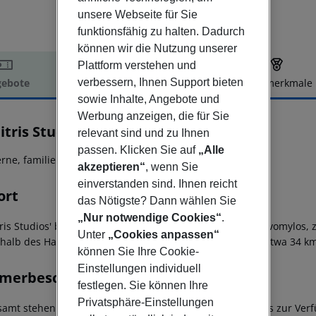
unsere Webseite für Sie
funktionsfähig zu halten. Dadurch
können wir die Nutzung unserer
Plattform verstehen und
verbessern, Ihnen Support bieten
ebote
Hotelbeschreibung
Hotelmerkmale
sowie Inhalte, Angebote und
elbeschreibung
Werbung anzeigen, die für Sie
tris Studios
relevant sind und zu Ihnen
passen. Klicken Sie auf
„Alle
erne, familiengeführter Komplex in Strandnähe!
akzeptieren“
, wenn Sie
einverstanden sind. Ihnen reicht
ort
das Nötigste? Dann wählen Sie
„Nur notwendige Cookies“
.
tris Studios' befinden sich in in ruhiger Lage im Dorf Karavomylos
Unter
„Cookies anpassen“
halb des Hafens von Sami. Der Flughafen Kefalonias ist etwa 34 km
können Sie Ihre Cookie-
Einstellungen individuell
merbeschreibung
festlegen. Sie können Ihre
Privatsphäre-Einstellungen
samt stehen 10 hell und freundliche eingerichtete Studios zur V