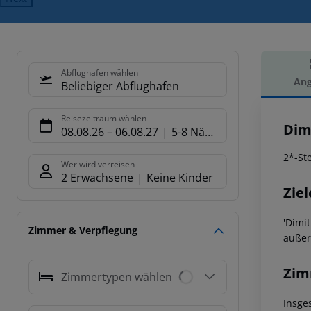
Abflughafen wählen
Ang
Beliebiger Abflughafen
Hot
Reisezeitraum wählen
Dimi
08.08.26
–
06.08.27
5-8 Nächte
2*-St
Wer wird verreisen
2 Erwachsene
Keine Kinder
Ziel
'Dimi
Zimmer & Verpflegung
außer
Zim
Zimmertypen wählen
Insge