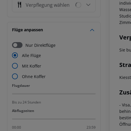
indiv
Verpflegung wählen
Wasse
Studio
Zimme
Flüge anpassen
Ver
Nur Direktflüge
Sie b
Alle Flüge
Str
Mit Koffer
Ohne Koffer
Kiess
Flugdauer
Flugdauer
Zus
Bis zu 24 Stunden
- Vis
Abflugzeiten
Abflugzeiten
behin
besti
Öffnu
00:00
23:59