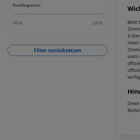
Rückflugzeiten
Rückflugzeiten
Wic
Bitte
00:00
23:59
Zimme
3-Ste
Hotel
Zimme
Filter zurücksetzen
steht
offiz
offiz
Verfü
Hin
Diese
Bedür