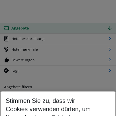
Angebote
Hotelbeschreibung
Hotelmerkmale
Bewertungen
Lage
Angebote filtern
Ändern Sie Ihre Kriterien nach Ihren Wünschen
Stimmen Sie zu, dass wir
Abflughafen wählen
Beliebiger Abflughafen
Cookies verwenden dürfen, um
Reisezeitraum wählen