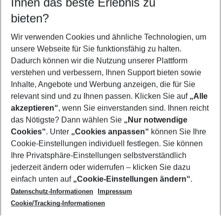
Ihnen das beste Erlebnis zu
08.08.26
–
06.08.27
5-8 Nächte
bieten?
Wer wird verreisen
2 Erwachsene
Keine Kinder
Wir verwenden Cookies und ähnliche Technologien, um
unsere Webseite für Sie funktionsfähig zu halten.
Mehr Filter anzeigen
Dadurch können wir die Nutzung unserer Plattform
verstehen und verbessern, Ihnen Support bieten sowie
Inhalte, Angebote und Werbung anzeigen, die für Sie
relevant sind und zu Ihnen passen. Klicken Sie auf
„Alle
akzeptieren“
, wenn Sie einverstanden sind. Ihnen reicht
das Nötigste? Dann wählen Sie
„Nur notwendige
Footer
Cookies“
. Unter
„Cookies anpassen“
können Sie Ihre
Footer navigation
Cookie-Einstellungen individuell festlegen. Sie können
Über uns
Ihre Privatsphäre-Einstellungen selbstverständlich
AGB
jederzeit ändern oder widerrufen – klicken Sie dazu
Service & Hilfe
Cookie-Einstellungen ändern
einfach unten auf
„Cookie-Einstellungen ändern“
.
Barrierefreies Reisen
Datenschutz-Informationen
Impressum
Cookie-Richtlinie
Folgen Sie uns
Check-in
Cookie/Tracking-Informationen
Datenschutz
FAQ
Impressum