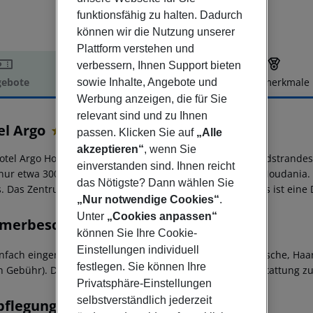
funktionsfähig zu halten. Dadurch
können wir die Nutzung unserer
Plattform verstehen und
verbessern, Ihnen Support bieten
ebote
Hotelbeschreibung
Hotelmerkmale
sowie Inhalte, Angebote und
Werbung anzeigen, die für Sie
elbeschreibung
relevant sind und zu Ihnen
el Argo
passen. Klicken Sie auf
„Alle
3
akzeptieren“
, wenn Sie
otel Argo Hotel befindet sich in der Umgebung eines Sandstrandes
einverstanden sind. Ihnen reicht
nur etwa 300 Metern. Die nächstgelegene Stadt ist Nea Moudania.
das Nötigste? Dann wählen Sie
s. Das Zentrum Siviris erreichen nach 1 km. Vom Hotel aus ist eine 
„Nur notwendige Cookies“
.
Unter
„Cookies anpassen“
merbeschreibung
können Sie Ihre Cookie-
Einstellungen individuell
infach eingerichteten STUDIOS verfügen über Bad mit Dusche, Haart
festlegen. Sie können Ihre
n Gebühr). Die APPARTMENTS verfügen bei gleicher Ausstattung zu
Privatsphäre-Einstellungen
selbstverständlich jederzeit
pflegung