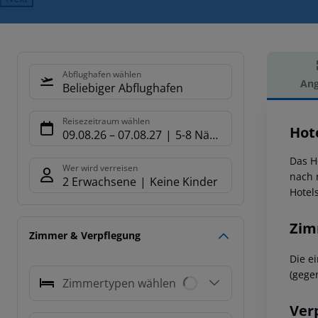
Abflughafen wählen
Ang
Beliebiger Abflughafen
Hot
Reisezeitraum wählen
Hot
09.08.26
–
07.08.27
5-8 Nächte
Das H
Wer wird verreisen
nach 
2 Erwachsene
Keine Kinder
Hotel
Zim
Zimmer & Verpflegung
Die e
(gege
Zimmertypen wählen
Ver