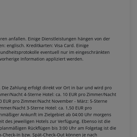
ren anfallen. Einige Dienstleistungen hängen von der
: englisch. Kreditkarten: Visa Card. Einige
ndheitsprotokolle eventuell nur im eingeschränkten
orherige Information appliziert werden.
 akzeptieren
Die Zahlung erfolgt direkt vor Ort in bar und wird pro
immer/Nacht 4-Sterne Hotel: ca. 10 EUR pro Zimmer/Nacht
2,00 EUR pro Zimmer/Nacht November - März: 5-Sterne
immer/Nacht 3-Sterne Hotel: ca. 1,50 EUR pro
anmäßiger Ankunft im Zielgebiet ab 04:00 Uhr morgens
it des jeweiligen Hotels zur Verfügung. Ebenso ist die
i planmäßigen Rückflügen bis 3:00 Uhr am Folgetag ist die
rüh-Check-In bzw. Spät-Check-Out können je nach