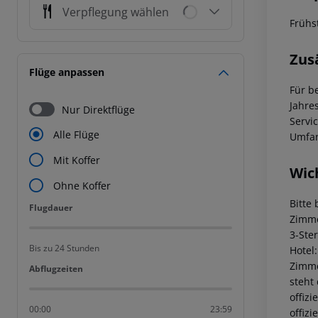
Verpflegung wählen
Frühst
Zus
Flüge anpassen
Für b
Jahre
Nur Direktflüge
Servi
Alle Flüge
Umfan
Mit Koffer
Wic
Ohne Koffer
Bitte
Flugdauer
Flugdauer
Zimme
3-Ste
Bis zu 24 Stunden
Hotel
Zimme
Abflugzeiten
Abflugzeiten
steht
offiz
00:00
23:59
offiz