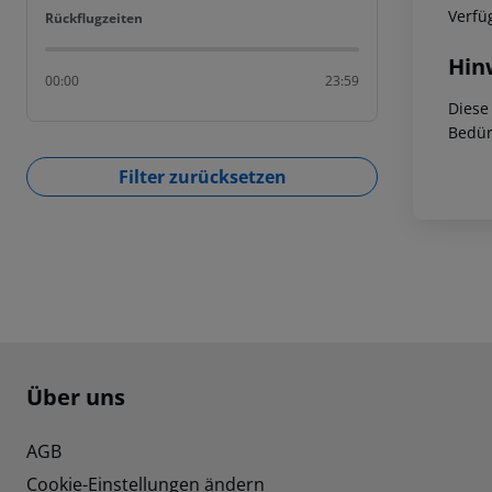
Verfü
Rückflugzeiten
Rückflugzeiten
Hin
00:00
23:59
Diese
Bedür
Filter zurücksetzen
Footer
Footer navigation
Über uns
AGB
Cookie-Einstellungen ändern