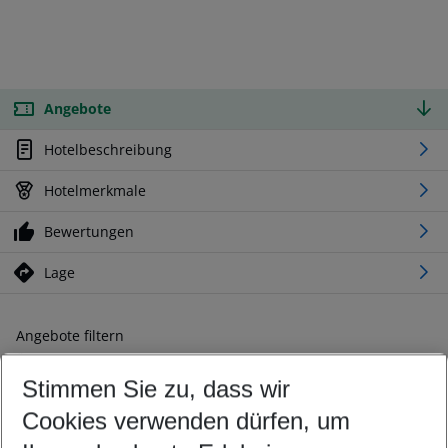
Angebote
Hotelbeschreibung
Hotelmerkmale
Bewertungen
Lage
Angebote filtern
Ändern Sie Ihre Kriterien nach Ihren Wünschen
Stimmen Sie zu, dass wir
Abflughafen wählen
Beliebiger Abflughafen
Cookies verwenden dürfen, um
Reisezeitraum wählen