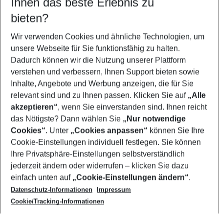
Ihnen das beste Erlebnis zu
08.08.26
–
06.08.27
5-8 Nächte
bieten?
Wer wird verreisen
2 Erwachsene
Keine Kinder
Wir verwenden Cookies und ähnliche Technologien, um
unsere Webseite für Sie funktionsfähig zu halten.
Mehr Filter anzeigen
Dadurch können wir die Nutzung unserer Plattform
verstehen und verbessern, Ihnen Support bieten sowie
Inhalte, Angebote und Werbung anzeigen, die für Sie
relevant sind und zu Ihnen passen. Klicken Sie auf
„Alle
akzeptieren“
, wenn Sie einverstanden sind. Ihnen reicht
das Nötigste? Dann wählen Sie
„Nur notwendige
Footer
Cookies“
. Unter
„Cookies anpassen“
können Sie Ihre
Footer navigation
Cookie-Einstellungen individuell festlegen. Sie können
Über uns
Ihre Privatsphäre-Einstellungen selbstverständlich
AGB
jederzeit ändern oder widerrufen – klicken Sie dazu
Service & Hilfe
Cookie-Einstellungen ändern
einfach unten auf
„Cookie-Einstellungen ändern“
.
Barrierefreies Reisen
Datenschutz-Informationen
Impressum
Cookie-Richtlinie
Folgen Sie uns
Check-in
Cookie/Tracking-Informationen
Datenschutz
FAQ
Impressum