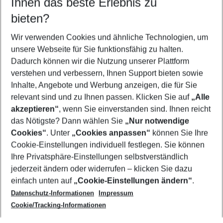
Ihnen das beste Erlebnis zu
10.08.26
–
08.08.27
5-8 Nächte
bieten?
Wer wird verreisen
2 Erwachsene
Keine Kinder
Wir verwenden Cookies und ähnliche Technologien, um
unsere Webseite für Sie funktionsfähig zu halten.
Mehr Filter anzeigen
Dadurch können wir die Nutzung unserer Plattform
verstehen und verbessern, Ihnen Support bieten sowie
Inhalte, Angebote und Werbung anzeigen, die für Sie
relevant sind und zu Ihnen passen. Klicken Sie auf
„Alle
akzeptieren“
, wenn Sie einverstanden sind. Ihnen reicht
das Nötigste? Dann wählen Sie
„Nur notwendige
Footer
Cookies“
. Unter
„Cookies anpassen“
können Sie Ihre
Footer navigation
Cookie-Einstellungen individuell festlegen. Sie können
Über uns
Ihre Privatsphäre-Einstellungen selbstverständlich
AGB
jederzeit ändern oder widerrufen – klicken Sie dazu
Service & Hilfe
Cookie-Einstellungen ändern
einfach unten auf
„Cookie-Einstellungen ändern“
.
Barrierefreies Reisen
Datenschutz-Informationen
Impressum
Cookie-Richtlinie
Folgen Sie uns
Check-in
Cookie/Tracking-Informationen
Datenschutz
FAQ
Impressum