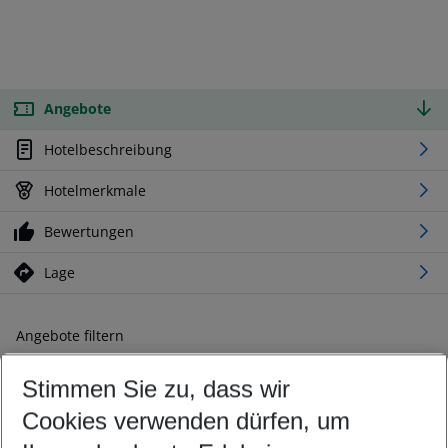
Angebote
Hotelbeschreibung
Hotelmerkmale
Bewertungen
Lage
Angebote filtern
Ändern Sie Ihre Kriterien nach Ihren Wünschen
Stimmen Sie zu, dass wir
Abflughafen wählen
Beliebiger Abflughafen
Cookies verwenden dürfen, um
Reisezeitraum wählen