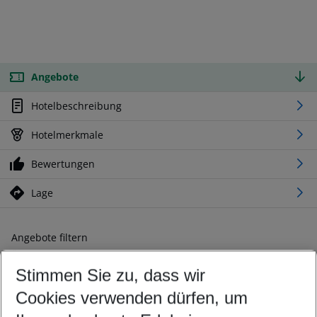
Angebote
Hotelbeschreibung
Hotelmerkmale
Bewertungen
Lage
Angebote filtern
Ändern Sie Ihre Kriterien nach Ihren Wünschen
Stimmen Sie zu, dass wir
Abflughafen wählen
Beliebiger Abflughafen
Cookies verwenden dürfen, um
Reisezeitraum wählen