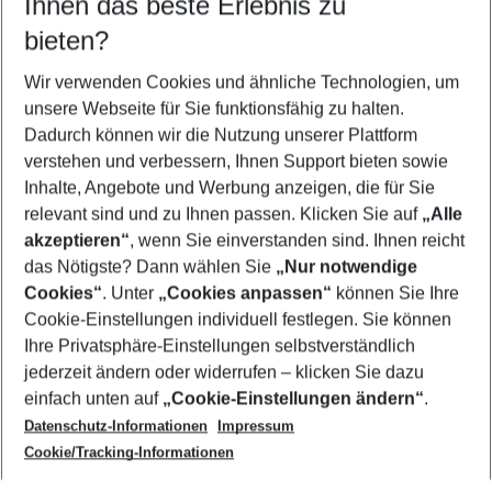
Ihnen das beste Erlebnis zu
09.08.26
–
07.08.27
5-8 Nächte
bieten?
Wer wird verreisen
2 Erwachsene
Keine Kinder
Wir verwenden Cookies und ähnliche Technologien, um
unsere Webseite für Sie funktionsfähig zu halten.
Mehr Filter anzeigen
Dadurch können wir die Nutzung unserer Plattform
verstehen und verbessern, Ihnen Support bieten sowie
Inhalte, Angebote und Werbung anzeigen, die für Sie
relevant sind und zu Ihnen passen. Klicken Sie auf
„Alle
akzeptieren“
, wenn Sie einverstanden sind. Ihnen reicht
das Nötigste? Dann wählen Sie
„Nur notwendige
Footer
Cookies“
. Unter
„Cookies anpassen“
können Sie Ihre
Footer navigation
Cookie-Einstellungen individuell festlegen. Sie können
Über uns
Ihre Privatsphäre-Einstellungen selbstverständlich
AGB
jederzeit ändern oder widerrufen – klicken Sie dazu
Service & Hilfe
Cookie-Einstellungen ändern
einfach unten auf
„Cookie-Einstellungen ändern“
.
Barrierefreies Reisen
Datenschutz-Informationen
Impressum
Cookie-Richtlinie
Folgen Sie uns
Check-in
Cookie/Tracking-Informationen
Datenschutz
FAQ
Impressum