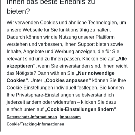
Ihnen das beste Erlebnis zu
08.08.26
–
06.08.27
5-8 Nächte
bieten?
Wer wird verreisen
2 Erwachsene
Keine Kinder
Wir verwenden Cookies und ähnliche Technologien, um
unsere Webseite für Sie funktionsfähig zu halten.
Mehr Filter anzeigen
Dadurch können wir die Nutzung unserer Plattform
verstehen und verbessern, Ihnen Support bieten sowie
Inhalte, Angebote und Werbung anzeigen, die für Sie
relevant sind und zu Ihnen passen. Klicken Sie auf
„Alle
akzeptieren“
, wenn Sie einverstanden sind. Ihnen reicht
das Nötigste? Dann wählen Sie
„Nur notwendige
Footer
Cookies“
. Unter
„Cookies anpassen“
können Sie Ihre
Footer navigation
Cookie-Einstellungen individuell festlegen. Sie können
Über uns
Ihre Privatsphäre-Einstellungen selbstverständlich
AGB
jederzeit ändern oder widerrufen – klicken Sie dazu
Service & Hilfe
Cookie-Einstellungen ändern
einfach unten auf
„Cookie-Einstellungen ändern“
.
Barrierefreies Reisen
Datenschutz-Informationen
Impressum
Cookie-Richtlinie
Folgen Sie uns
Check-in
Cookie/Tracking-Informationen
Datenschutz
FAQ
Impressum