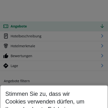
Angebote
Hotelbeschreibung
Hotelmerkmale
Bewertungen
Lage
Angebote filtern
Ändern Sie Ihre Kriterien nach Ihren Wünschen
Stimmen Sie zu, dass wir
Abflughafen wählen
Beliebiger Abflughafen
Cookies verwenden dürfen, um
Reisezeitraum wählen