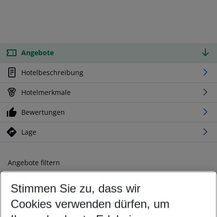
Angebote
Hotelbeschreibung
Hotelmerkmale
Bewertungen
Lage
Angebote filtern
Ändern Sie Ihre Kriterien nach Ihren Wünschen
Stimmen Sie zu, dass wir
Abflughafen wählen
Beliebiger Abflughafen
Cookies verwenden dürfen, um
Reisezeitraum wählen