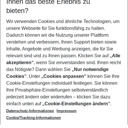
Ihnen das beste Erlebnis zu
11.08.26
–
09.08.27
5-8 Nächte
bieten?
Wer wird verreisen
2 Erwachsene
Keine Kinder
Wir verwenden Cookies und ähnliche Technologien, um
unsere Webseite für Sie funktionsfähig zu halten.
Mehr Filter anzeigen
Dadurch können wir die Nutzung unserer Plattform
verstehen und verbessern, Ihnen Support bieten sowie
Inhalte, Angebote und Werbung anzeigen, die für Sie
relevant sind und zu Ihnen passen. Klicken Sie auf
„Alle
akzeptieren“
, wenn Sie einverstanden sind. Ihnen reicht
das Nötigste? Dann wählen Sie
„Nur notwendige
Footer
Cookies“
. Unter
„Cookies anpassen“
können Sie Ihre
Footer navigation
Cookie-Einstellungen individuell festlegen. Sie können
Über uns
Ihre Privatsphäre-Einstellungen selbstverständlich
AGB
jederzeit ändern oder widerrufen – klicken Sie dazu
Service & Hilfe
Cookie-Einstellungen ändern
einfach unten auf
„Cookie-Einstellungen ändern“
.
Barrierefreies Reisen
Datenschutz-Informationen
Impressum
Cookie-Richtlinie
Folgen Sie uns
Check-in
Cookie/Tracking-Informationen
Datenschutz
FAQ
Impressum