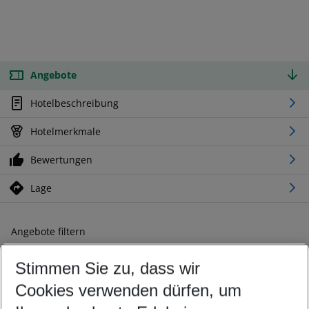
Angebote
Hotelbeschreibung
Hotelmerkmale
Bewertungen
Lage
Angebote filtern
Ändern Sie Ihre Kriterien nach Ihren Wünschen
Stimmen Sie zu, dass wir
Abflughafen wählen
Beliebiger Abflughafen
Cookies verwenden dürfen, um
Reisezeitraum wählen