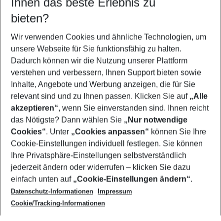
Ihnen das beste Erlebnis zu
09.08.26
–
07.08.27
5-8 Nächte
bieten?
Wer wird verreisen
2 Erwachsene
Keine Kinder
Wir verwenden Cookies und ähnliche Technologien, um
unsere Webseite für Sie funktionsfähig zu halten.
Mehr Filter anzeigen
Dadurch können wir die Nutzung unserer Plattform
verstehen und verbessern, Ihnen Support bieten sowie
Inhalte, Angebote und Werbung anzeigen, die für Sie
relevant sind und zu Ihnen passen. Klicken Sie auf
„Alle
akzeptieren“
, wenn Sie einverstanden sind. Ihnen reicht
das Nötigste? Dann wählen Sie
„Nur notwendige
Footer
Cookies“
. Unter
„Cookies anpassen“
können Sie Ihre
Footer navigation
Cookie-Einstellungen individuell festlegen. Sie können
Über uns
Ihre Privatsphäre-Einstellungen selbstverständlich
AGB
jederzeit ändern oder widerrufen – klicken Sie dazu
Service & Hilfe
Cookie-Einstellungen ändern
einfach unten auf
„Cookie-Einstellungen ändern“
.
Barrierefreies Reisen
Datenschutz-Informationen
Impressum
Cookie-Richtlinie
Folgen Sie uns
Check-in
Cookie/Tracking-Informationen
Datenschutz
FAQ
Impressum