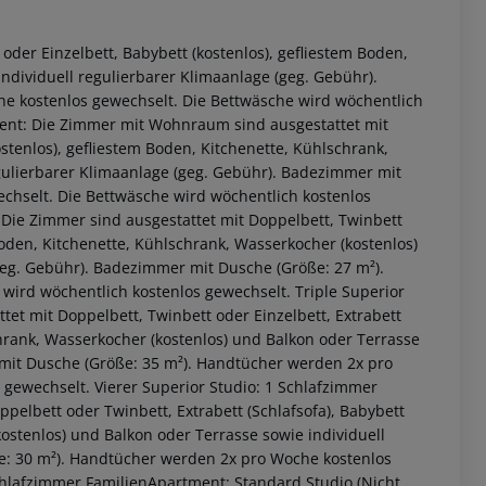
oder Einzelbett, Babybett (kostenlos), gefliestem Boden,
ndividuell regulierbarer Klimaanlage (geg. Gebühr).
e kostenlos gewechselt. Die Bettwäsche wird wöchentlich
ment: Die Zimmer mit Wohnraum sind ausgestattet mit
ostenlos), gefliestem Boden, Kitchenette, Kühlschrank,
egulierbarer Klimaanlage (geg. Gebühr). Badezimmer mit
chselt. Die Bettwäsche wird wöchentlich kostenlos
 Die Zimmer sind ausgestattet mit Doppelbett, Twinbett
 Boden, Kitchenette, Kühlschrank, Wasserkocher (kostenlos)
geg. Gebühr). Badezimmer mit Dusche (Größe: 27 m²).
ird wöchentlich kostenlos gewechselt. Triple Superior
 akzeptieren
et mit Doppelbett, Twinbett oder Einzelbett, Extrabett
schrank, Wasserkocher (kostenlos) und Balkon oder Terrasse
 mit Dusche (Größe: 35 m²). Handtücher werden 2x pro
gewechselt. Vierer Superior Studio: 1 Schlafzimmer
elbett oder Twinbett, Extrabett (Schlafsofa), Babybett
kostenlos) und Balkon oder Terrasse sowie individuell
e: 30 m²). Handtücher werden 2x pro Woche kostenlos
chlafzimmer FamilienApartment: Standard Studio (Nicht