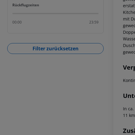
Rückflugzeiten
Rückflugzeiten
ersta
Kitch
mit D
00:00
23:59
gewech
Doppel
Wasse
Dusch
Filter zurücksetzen
gewech
Ver
Konti
Unt
In ca
11 km
Zus