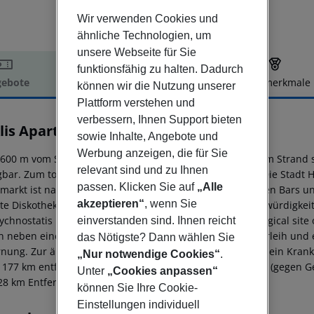
Wir verwenden Cookies und
ähnliche Technologien, um
unsere Webseite für Sie
funktionsfähig zu halten. Dadurch
ebote
Hotelbeschreibung
Hotelmerkmale
können wir die Nutzung unserer
elbeschreibung
Plattform verstehen und
verbessern, Ihnen Support bieten
klis Apartments
sowie Inhalte, Angebote und
3
Werbung anzeigen, die für Sie
600 m vom Sand-/Felsstrand entfernt gelegenes Hotel. Am Stran
relevant sind und zu Ihnen
gbar. Zum touristischen Zentrum sind es nur ca. 100 m. Die Stadt Her
passen. Klicken Sie auf
„Alle
markt ist nach ca. 60 m zu erreichen. Die nächstgelegenen Bars u
akzeptieren“
, wenn Sie
te Diskothek liegt rund 180 m entfernt. Folgende Sehenswürdigkeit
 Lychnostatis Museum, Crete Aquarium, Minoan archaeological site o
einverstanden sind. Ihnen reicht
n neben einem Mietwagen-Verleih auch ein Motorrad-Verleih und ei
das Nötigste? Dann wählen Sie
rnung. Zur ärztlichen Versorgung im Notfall befindet sich ein Kra
„Nur notwendige Cookies“
.
a. 177 km entfernt. Zwischen Hotel und Flughafen verkehrt (gegen Ge
Unter
„Cookies anpassen“
28 km Entfernung.
können Sie Ihre Cookie-
Einstellungen individuell