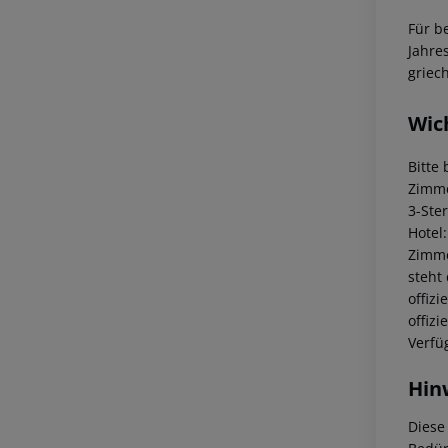
Für b
Jahre
griec
Wic
Bitte
Zimme
3-Ste
Hotel
Zimme
steht
offiz
offiz
Verfü
Hin
Diese