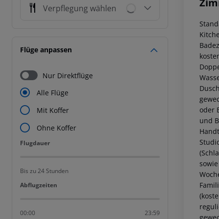
Zim
Verpflegung wählen
Stand
Kitch
Badez
Flüge anpassen
koste
Doppel
Nur Direktflüge
Wasse
Dusch
Alle Flüge
gewec
oder E
Mit Koffer
und B
Ohne Koffer
Handt
Studi
Flugdauer
Flugdauer
(Schl
sowie
Bis zu 24 Stunden
Woche
Famil
Abflugzeiten
Abflugzeiten
(kost
regul
00:00
23:59
gewec