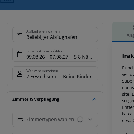
Abflughafen wählen
Ang
Beliebiger Abflughafen
Hot
Reisezeitraum wählen
Ira
09.08.26
–
07.08.27
5-8 Nächte
Rund 
Wer wird verreisen
verfü
2 Erwachsene
Keine Kinder
Super
nächs
site,
Zimmer & Verpflegung
sorge
Entfe
ist c
Zimmertypen wählen
etwa 