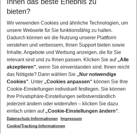
Ihnen das beste Erlebnis zu
11.08.26
–
09.08.27
5-8 Nächte
bieten?
Wer wird verreisen
2 Erwachsene
Keine Kinder
Wir verwenden Cookies und ähnliche Technologien, um
unsere Webseite für Sie funktionsfähig zu halten.
Mehr Filter anzeigen
Dadurch können wir die Nutzung unserer Plattform
verstehen und verbessern, Ihnen Support bieten sowie
Inhalte, Angebote und Werbung anzeigen, die für Sie
relevant sind und zu Ihnen passen. Klicken Sie auf
„Alle
akzeptieren“
, wenn Sie einverstanden sind. Ihnen reicht
das Nötigste? Dann wählen Sie
„Nur notwendige
Footer
Cookies“
. Unter
„Cookies anpassen“
können Sie Ihre
Footer navigation
Cookie-Einstellungen individuell festlegen. Sie können
Über uns
Ihre Privatsphäre-Einstellungen selbstverständlich
AGB
jederzeit ändern oder widerrufen – klicken Sie dazu
Service & Hilfe
Cookie-Einstellungen ändern
einfach unten auf
„Cookie-Einstellungen ändern“
.
Barrierefreies Reisen
Datenschutz-Informationen
Impressum
Cookie-Richtlinie
Folgen Sie uns
Check-in
Cookie/Tracking-Informationen
Datenschutz
FAQ
Impressum