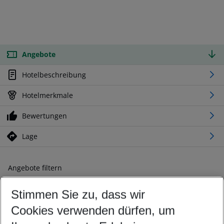
Angebote
Hotelbeschreibung
Hotelmerkmale
Bewertungen
Lage
Angebote filtern
Ändern Sie Ihre Kriterien nach Ihren Wünschen
Stimmen Sie zu, dass wir
Abflughafen wählen
Beliebiger Abflughafen
Cookies verwenden dürfen, um
Reisezeitraum wählen