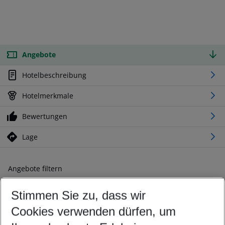
Angebote
Hotelbeschreibung
Hotelmerkmale
Bewertungen
Lage
Angebote filtern
Ändern Sie Ihre Kriterien nach Ihren Wünschen
Stimmen Sie zu, dass wir
Abflughafen wählen
Beliebiger Abflughafen
Cookies verwenden dürfen, um
Reisezeitraum wählen