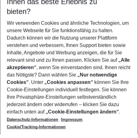
Ihnen das beste Erlebnis zu
11.08.26
–
09.08.27
5-8 Nächte
bieten?
Wer wird verreisen
2 Erwachsene
Keine Kinder
Wir verwenden Cookies und ähnliche Technologien, um
unsere Webseite für Sie funktionsfähig zu halten.
Mehr Filter anzeigen
Dadurch können wir die Nutzung unserer Plattform
verstehen und verbessern, Ihnen Support bieten sowie
Inhalte, Angebote und Werbung anzeigen, die für Sie
relevant sind und zu Ihnen passen. Klicken Sie auf
„Alle
akzeptieren“
, wenn Sie einverstanden sind. Ihnen reicht
das Nötigste? Dann wählen Sie
„Nur notwendige
Footer
Cookies“
. Unter
„Cookies anpassen“
können Sie Ihre
Footer navigation
Cookie-Einstellungen individuell festlegen. Sie können
Über uns
Ihre Privatsphäre-Einstellungen selbstverständlich
AGB
jederzeit ändern oder widerrufen – klicken Sie dazu
Service & Hilfe
Cookie-Einstellungen ändern
einfach unten auf
„Cookie-Einstellungen ändern“
.
Barrierefreies Reisen
Datenschutz-Informationen
Impressum
Cookie-Richtlinie
Folgen Sie uns
Check-in
Cookie/Tracking-Informationen
Datenschutz
FAQ
Impressum