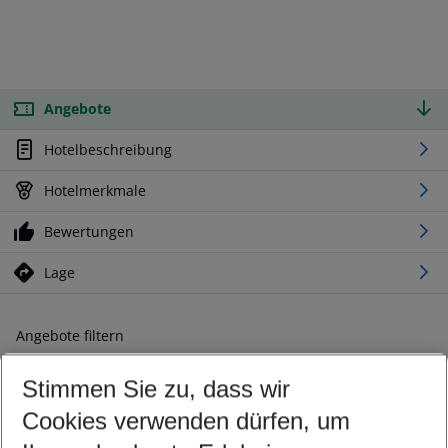
Angebote
Hotelbeschreibung
Hotelmerkmale
Bewertungen
Lage
Angebote filtern
Ändern Sie Ihre Kriterien nach Ihren Wünschen
Stimmen Sie zu, dass wir
Abflughafen wählen
Beliebiger Abflughafen
Cookies verwenden dürfen, um
Reisezeitraum wählen