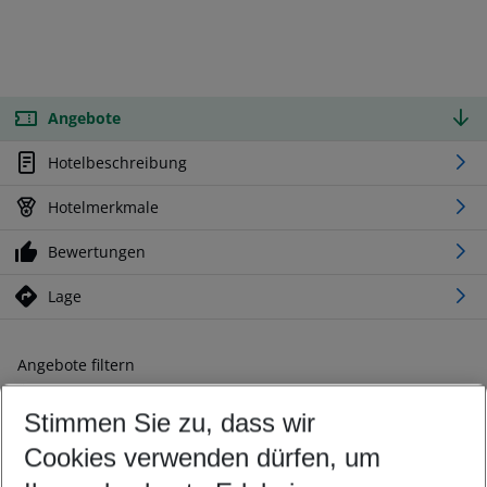
Angebote
Hotelbeschreibung
Hotelmerkmale
Bewertungen
Lage
Angebote filtern
Ändern Sie Ihre Kriterien nach Ihren Wünschen
Stimmen Sie zu, dass wir
Abflughafen wählen
Beliebiger Abflughafen
Cookies verwenden dürfen, um
Reisezeitraum wählen