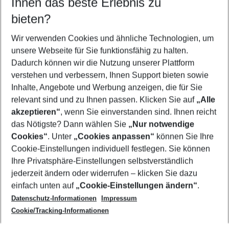
Ihnen das beste Erlebnis zu
10.08.26
–
08.08.27
5-8 Nächte
bieten?
Wer wird verreisen
2 Erwachsene
Keine Kinder
Wir verwenden Cookies und ähnliche Technologien, um
unsere Webseite für Sie funktionsfähig zu halten.
Mehr Filter anzeigen
Dadurch können wir die Nutzung unserer Plattform
verstehen und verbessern, Ihnen Support bieten sowie
Inhalte, Angebote und Werbung anzeigen, die für Sie
relevant sind und zu Ihnen passen. Klicken Sie auf
„Alle
akzeptieren“
, wenn Sie einverstanden sind. Ihnen reicht
das Nötigste? Dann wählen Sie
„Nur notwendige
Footer
Cookies“
. Unter
„Cookies anpassen“
können Sie Ihre
Footer navigation
Cookie-Einstellungen individuell festlegen. Sie können
Über uns
Ihre Privatsphäre-Einstellungen selbstverständlich
AGB
jederzeit ändern oder widerrufen – klicken Sie dazu
Service & Hilfe
Cookie-Einstellungen ändern
einfach unten auf
„Cookie-Einstellungen ändern“
.
Barrierefreies Reisen
Datenschutz-Informationen
Impressum
Cookie-Richtlinie
Folgen Sie uns
Check-in
Cookie/Tracking-Informationen
Datenschutz
FAQ
Impressum