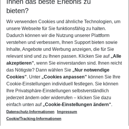
Ihnen das beste Erlebnis zu
08.08.26
–
06.08.27
5-8 Nächte
bieten?
Wer wird verreisen
2 Erwachsene
Keine Kinder
Wir verwenden Cookies und ähnliche Technologien, um
unsere Webseite für Sie funktionsfähig zu halten.
Mehr Filter anzeigen
Dadurch können wir die Nutzung unserer Plattform
verstehen und verbessern, Ihnen Support bieten sowie
Inhalte, Angebote und Werbung anzeigen, die für Sie
relevant sind und zu Ihnen passen. Klicken Sie auf
„Alle
akzeptieren“
, wenn Sie einverstanden sind. Ihnen reicht
das Nötigste? Dann wählen Sie
„Nur notwendige
Footer
Cookies“
. Unter
„Cookies anpassen“
können Sie Ihre
Footer navigation
Cookie-Einstellungen individuell festlegen. Sie können
Über uns
Ihre Privatsphäre-Einstellungen selbstverständlich
AGB
jederzeit ändern oder widerrufen – klicken Sie dazu
Service & Hilfe
Cookie-Einstellungen ändern
einfach unten auf
„Cookie-Einstellungen ändern“
.
Barrierefreies Reisen
Datenschutz-Informationen
Impressum
Cookie-Richtlinie
Folgen Sie uns
Check-in
Cookie/Tracking-Informationen
Datenschutz
FAQ
Impressum