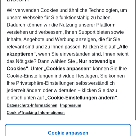
Wer wird verreisen
2 Erwachsene
Keine Kinder
Wir verwenden Cookies und ähnliche Technologien, um
unsere Webseite für Sie funktionsfähig zu halten.
Mehr Filter anzeigen
Dadurch können wir die Nutzung unserer Plattform
verstehen und verbessern, Ihnen Support bieten sowie
Inhalte, Angebote und Werbung anzeigen, die für Sie
relevant sind und zu Ihnen passen. Klicken Sie auf
„Alle
akzeptieren“
, wenn Sie einverstanden sind. Ihnen reicht
das Nötigste? Dann wählen Sie
„Nur notwendige
Footer
Cookies“
. Unter
„Cookies anpassen“
können Sie Ihre
Footer navigation
Cookie-Einstellungen individuell festlegen. Sie können
Über uns
Ihre Privatsphäre-Einstellungen selbstverständlich
AGB
jederzeit ändern oder widerrufen – klicken Sie dazu
Service & Hilfe
Cookie-Einstellungen ändern
einfach unten auf
„Cookie-Einstellungen ändern“
.
Barrierefreies Reisen
Datenschutz-Informationen
Impressum
Cookie-Richtlinie
Folgen Sie uns
Check-in
Cookie/Tracking-Informationen
Datenschutz
FAQ
Impressum
Flugbeschränkungen
Hilfe & Kontakt
Cookie anpassen