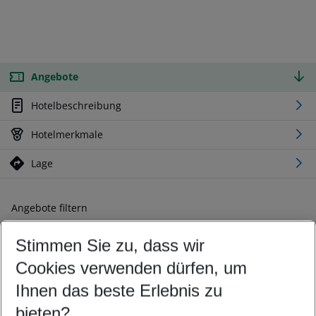
Angebote
Hotelbeschreibung
Hotelmerkmale
Lage
Angebote filtern
Ändern Sie Ihre Kriterien nach Ihren Wünschen
Stimmen Sie zu, dass wir
Abflughafen wählen
Beliebiger Abflughafen
Cookies verwenden dürfen, um
Reisezeitraum wählen
Ihnen das beste Erlebnis zu
09.08.26
–
07.08.27
5-8 Nächte
bieten?