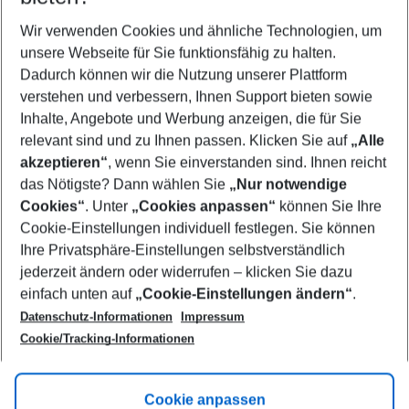
Wer wird verreisen
2 Erwachsene
Keine Kinder
Wir verwenden Cookies und ähnliche Technologien, um
unsere Webseite für Sie funktionsfähig zu halten.
Mehr Filter anzeigen
Dadurch können wir die Nutzung unserer Plattform
verstehen und verbessern, Ihnen Support bieten sowie
Inhalte, Angebote und Werbung anzeigen, die für Sie
relevant sind und zu Ihnen passen. Klicken Sie auf
„Alle
akzeptieren“
, wenn Sie einverstanden sind. Ihnen reicht
das Nötigste? Dann wählen Sie
„Nur notwendige
Footer
Cookies“
. Unter
„Cookies anpassen“
können Sie Ihre
Footer navigation
Cookie-Einstellungen individuell festlegen. Sie können
Über uns
Ihre Privatsphäre-Einstellungen selbstverständlich
AGB
jederzeit ändern oder widerrufen – klicken Sie dazu
Service & Hilfe
Cookie-Einstellungen ändern
einfach unten auf
„Cookie-Einstellungen ändern“
.
Barrierefreies Reisen
Datenschutz-Informationen
Impressum
Cookie-Richtlinie
Folgen Sie uns
Check-in
Cookie/Tracking-Informationen
Datenschutz
FAQ
Impressum
Flugbeschränkungen
Hilfe & Kontakt
Cookie anpassen