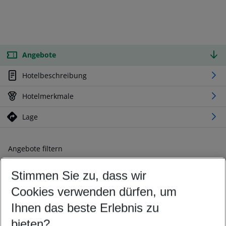
Angebote
Hotelbeschreibung
Hotelmerkmale
Lage
Angebote filtern
Ändern Sie Ihre Kriterien nach Ihren Wünschen
Stimmen Sie zu, dass wir
Abflughafen wählen
Beliebiger Abflughafen
Cookies verwenden dürfen, um
Reisezeitraum wählen
Ihnen das beste Erlebnis zu
08.08.26
–
06.08.27
5-8 Nächte
bieten?