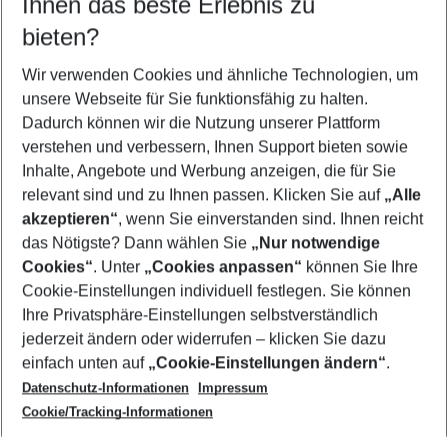
Ihnen das beste Erlebnis zu
12.08.26
–
10.08.27
5-8 Nächte
bieten?
Wer wird verreisen
2 Erwachsene
Keine Kinder
Wir verwenden Cookies und ähnliche Technologien, um
unsere Webseite für Sie funktionsfähig zu halten.
Mehr Filter anzeigen
Dadurch können wir die Nutzung unserer Plattform
verstehen und verbessern, Ihnen Support bieten sowie
Inhalte, Angebote und Werbung anzeigen, die für Sie
relevant sind und zu Ihnen passen. Klicken Sie auf
„Alle
akzeptieren“
, wenn Sie einverstanden sind. Ihnen reicht
das Nötigste? Dann wählen Sie
„Nur notwendige
Footer
Cookies“
. Unter
„Cookies anpassen“
können Sie Ihre
Footer navigation
Cookie-Einstellungen individuell festlegen. Sie können
Über uns
Ihre Privatsphäre-Einstellungen selbstverständlich
AGB
jederzeit ändern oder widerrufen – klicken Sie dazu
Service & Hilfe
Cookie-Einstellungen ändern
einfach unten auf
„Cookie-Einstellungen ändern“
.
Barrierefreies Reisen
Datenschutz-Informationen
Impressum
Cookie-Richtlinie
Folgen Sie uns
Check-in
Cookie/Tracking-Informationen
Datenschutz
FAQ
Impressum