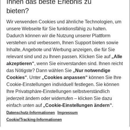
Ihnen das beste Erlebnis zu
07.08.26
–
05.08.27
5-8 Nächte
bieten?
Wer wird verreisen
2 Erwachsene
Keine Kinder
Wir verwenden Cookies und ähnliche Technologien, um
unsere Webseite für Sie funktionsfähig zu halten.
Mehr Filter anzeigen
Dadurch können wir die Nutzung unserer Plattform
verstehen und verbessern, Ihnen Support bieten sowie
Inhalte, Angebote und Werbung anzeigen, die für Sie
relevant sind und zu Ihnen passen. Klicken Sie auf
„Alle
akzeptieren“
, wenn Sie einverstanden sind. Ihnen reicht
das Nötigste? Dann wählen Sie
„Nur notwendige
Footer
Cookies“
. Unter
„Cookies anpassen“
können Sie Ihre
Footer navigation
Cookie-Einstellungen individuell festlegen. Sie können
Über uns
Ihre Privatsphäre-Einstellungen selbstverständlich
AGB
jederzeit ändern oder widerrufen – klicken Sie dazu
Service & Hilfe
Cookie-Einstellungen ändern
einfach unten auf
„Cookie-Einstellungen ändern“
.
Barrierefreies Reisen
Datenschutz-Informationen
Impressum
Cookie-Richtlinie
Folgen Sie uns
Check-in
Cookie/Tracking-Informationen
Datenschutz
FAQ
Impressum