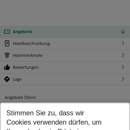
Angebote
Hotelbeschreibung
Hotelmerkmale
Bewertungen
Lage
Angebote filtern
Ändern Sie Ihre Kriterien nach Ihren Wünschen
Stimmen Sie zu, dass wir
Abflughafen wählen
Beliebiger Abflughafen
Cookies verwenden dürfen, um
Reisezeitraum wählen