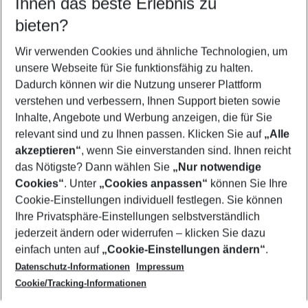
Ihnen das beste Erlebnis zu
08.08.26
–
06.08.27
5-8 Nächte
bieten?
Wer wird verreisen
2 Erwachsene
Keine Kinder
Wir verwenden Cookies und ähnliche Technologien, um
unsere Webseite für Sie funktionsfähig zu halten.
Mehr Filter anzeigen
Dadurch können wir die Nutzung unserer Plattform
verstehen und verbessern, Ihnen Support bieten sowie
Inhalte, Angebote und Werbung anzeigen, die für Sie
relevant sind und zu Ihnen passen. Klicken Sie auf
„Alle
akzeptieren“
, wenn Sie einverstanden sind. Ihnen reicht
das Nötigste? Dann wählen Sie
„Nur notwendige
Footer
Cookies“
. Unter
„Cookies anpassen“
können Sie Ihre
Footer navigation
Cookie-Einstellungen individuell festlegen. Sie können
Über uns
Ihre Privatsphäre-Einstellungen selbstverständlich
AGB
jederzeit ändern oder widerrufen – klicken Sie dazu
Service & Hilfe
Cookie-Einstellungen ändern
einfach unten auf
„Cookie-Einstellungen ändern“
.
Barrierefreies Reisen
Datenschutz-Informationen
Impressum
Cookie-Richtlinie
Folgen Sie uns
Check-in
Cookie/Tracking-Informationen
Datenschutz
FAQ
Impressum