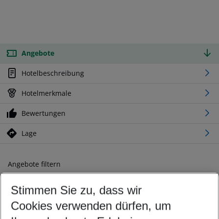
Angebote
Hotelbeschreibung
Hotelmerkmale
Bewertungen
Lage
Angebote filtern
Ändern Sie Ihre Kriterien nach Ihren Wünschen
Stimmen Sie zu, dass wir
Abflughafen wählen
Beliebiger Abflughafen
Cookies verwenden dürfen, um
Reisezeitraum wählen