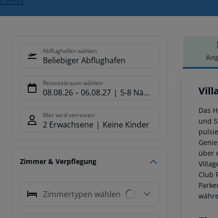
Abflughafen wählen
Ang
Beliebiger Abflughafen
Hot
Reisezeitraum wählen
Vil
08.08.26
–
06.08.27
5-8 Nächte
Das H
Wer wird verreisen
und S
2 Erwachsene
Keine Kinder
pulsi
Genie
über 
Zimmer & Verpflegung
Villa
Club 
Parke
Zimmertypen wählen
währe