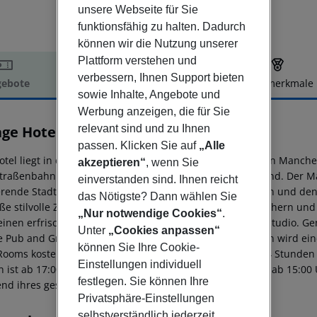
unsere Webseite für Sie
funktionsfähig zu halten. Dadurch
können wir die Nutzung unserer
Plattform verstehen und
verbessern, Ihnen Support bieten
ebote
Hotelbeschreibung
Hotelmerkmale
sowie Inhalte, Angebote und
elbeschreibung
Werbung anzeigen, die für Sie
lage Hotel Manchester Ashton
relevant sind und zu Ihnen
4
passen. Klicken Sie auf
„Alle
otel liegt in der Nähe der Ausfahrt 23 der M60, östlich von Manc
akzeptieren“
, wenn Sie
traßenbahnlinien der Stadt, die alle zu Fuß erreichbar sind. Der M
einverstanden sind. Ihnen reicht
erende Stadtzentrum mit seinem geschäftigen Nachtleben und den v
das Nötigste? Dann wählen Sie
ße stilvolle Zimmer mit bequemen Betten, großen Fernsehern und
„Nur notwendige Cookies“
.
einen erfrischenden Pool und ein hochmodernes Fitnessstudio. Ge
Unter
„Cookies anpassen“
ge Pub and Grill. Für die Nutzung der Freizeiteinrichtungen wird 
können Sie Ihre Cookie-
Rooms kostenlosen Zugang haben. Das Parken ist bis zu 4 Stunden 
Einstellungen individuell
n ist ab 17:00 Uhr freitags kostenlos, und sonntags fallen ab 15:0
festlegen. Sie können Ihre
nd ihres gesamten Aufenthalts von kostenlosem Parken.
Privatsphäre-Einstellungen
selbstverständlich jederzeit