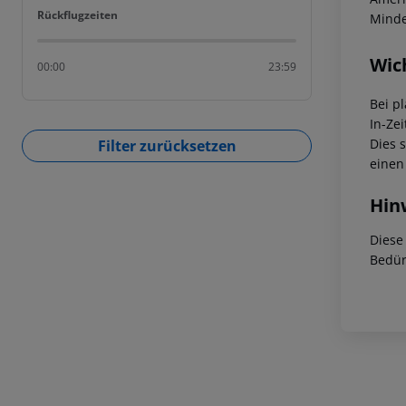
Rückflugzeiten
Rückflugzeiten
Minde
Wic
00:00
23:59
Bei p
In-Zei
Dies 
Filter zurücksetzen
einen
Hin
Diese
Bedür