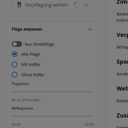
Zim
Verpflegung wählen
Badez
Inter
Flüge anpassen
Ver
Nur Direktflüge
Mitta
Alle Flüge
Spo
Mit Koffer
Aerob
Ohne Koffer
Flugdauer
Flugdauer
Wel
Bis zu 24 Stunden
Badew
Abflugzeiten
Abflugzeiten
Zus
00:00
23:59
Ameri