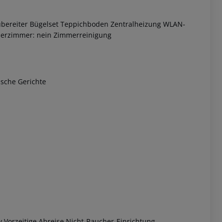
ubereiter Bügelset Teppichboden Zentralheizung WLAN-
cherzimmer: nein Zimmerreinigung
ische Gerichte
 akzeptieren
 Vorzeitige Abreise Nicht-Raucher-Einrichtung